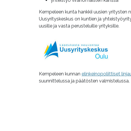
yhteistyö viranomaisten kanssa
Kempeleen kunta hankkii uusien yritysten 
Uusyrityskeskus on kuntien ja yhteistyöyri
uusille ja vasta perusteluille yrityksille.
Kempeleen kunnan
elinkeinopoliittiset linj
suunnittelussa ja päätösten valmistelussa.