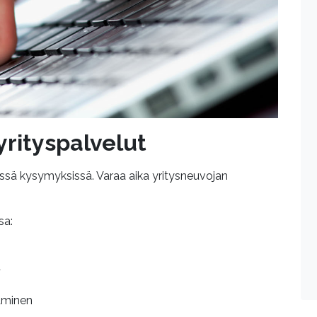
rityspalvelut
yvissä kysymyksissä. Varaa aika yritysneuvojan
sa:
t
taminen