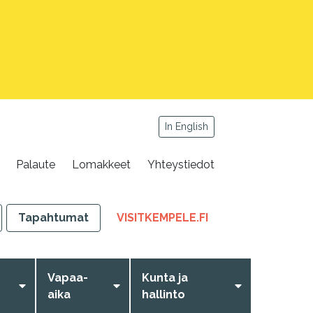
In English
Palaute
Lomakkeet
Yhteystiedot
,
Tapahtumat
VISITKEMPELE.FI
LINKKI
AVAUTUU
UUTEEN
Vapaa-
Kunta ja
VÄLILEHTEEN
aika
hallinto