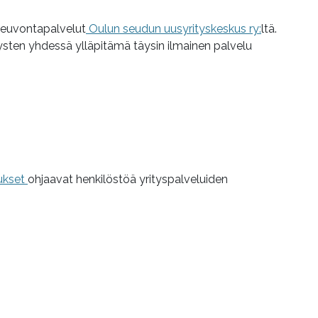
neuvontapalvelut
Oulun seudun uusyrityskeskus ry:
ltä.
tysten yhdessä ylläpitämä täysin ilmainen palvelu
aukset
ohjaavat henkilöstöä yrityspalveluiden