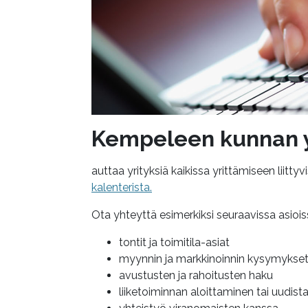
Kempeleen kunnan y
auttaa yrityksiä kaikissa yrittämiseen liitt
kalenterista.
Ota yhteyttä esimerkiksi seuraavissa asiois
tontit ja toimitila-asiat
myynnin ja markkinoinnin kysymykse
avustusten ja rahoitusten haku
liiketoiminnan aloittaminen tai uudis