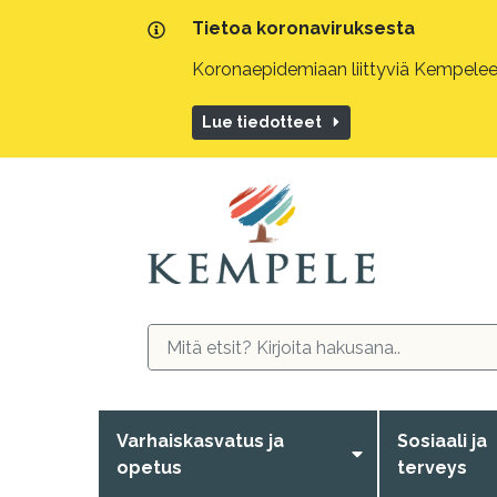
Tietoa koronaviruksesta
Koronaepidemiaan liittyviä Kempeleen
Lue tiedotteet
Varhaiskasvatus ja
Sosiaali ja
opetus
terveys