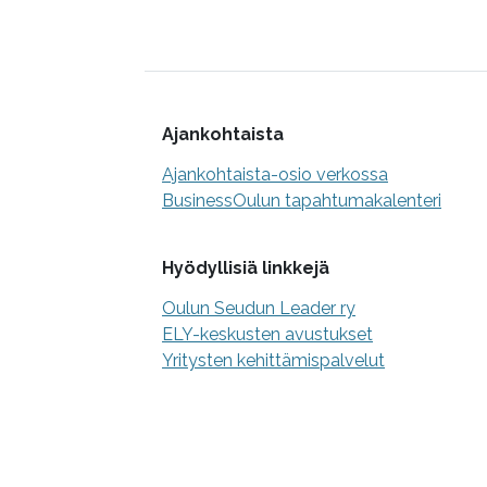
Lisätietoa
Ajankohtaista
Ajankohtaista-osio verkossa
BusinessOulun tapahtumakalenteri
Hyödyllisiä linkkejä
Oulun Seudun Leader ry
ELY-keskusten avustukset
Yritysten kehittämispalvelut