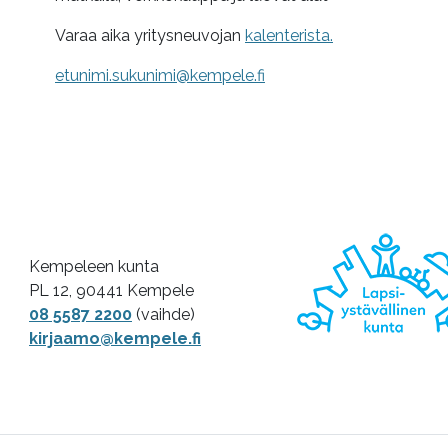
Varaa aika yritysneuvojan
kalenterista.
etunimi.sukunimi@kempele.fi
Kempeleen kunta
PL 12, 90441 Kempele
08 5587 2200
(vaihde)
kirjaamo@kempele.fi