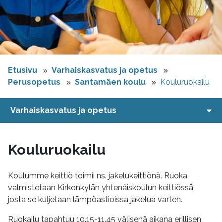
Etusivu
Varhaiskasvatus ja opetus
Perusopetus
Santamäen koulu
Kouluruokailu
Varhaiskasvatus ja opetus
Kouluruokailu
Koulumme keittiö toimii ns. jakelukeittiönä. Ruoka
valmistetaan Kirkonkylän yhtenäiskoulun keittiössä,
josta se kuljetaan lämpöastioissa jakelua varten.
Ruokailu tapahtuu 10.15-11.45 välisenä aikana erillisen