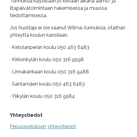
Tunnuksia käytetään jo kevään aikana aamu- ja
iltapäivätoimintaan hakemisessa ja muussa
tiedottamisessa.
Jos huoltaja ei ole saanut Wilma-tunnuksia, otathan
yhteyttä koulun kansliaan.
· Ketolanperän koulu 050 463 6483
· Kirkonkylän koulu 050 316 9598
· Linnakankaan koulu 050 316 9488
· Santamäen koulu 050 463 6483
· Ylikylän koulu 050 316 9584
Yhteystiedot
Perusopetuksen yhteystiedot