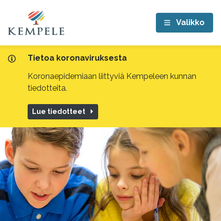
Valikko
Tietoa koronaviruksesta
Koronaepidemiaan liittyviä Kempeleen kunnan
tiedotteita.
Lue tiedotteet