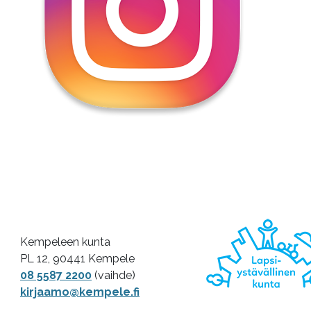
Kempeleen kunta
PL 12, 90441 Kempele
08 5587 2200
(vaihde)
kirjaamo@kempele.fi