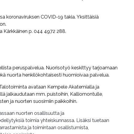
ssa koronaviruksen COVID-19 takia. Yksittäisiä
on.
ka Kärkkäinen p. 044 4972 288.
lista peruspalvelua. Nuorisotyö keskittyy tarjoamaan
ekä nuorta henkilökohtaisesti huomioivaa palvelua.
 Talotoiminta avataan Kempele Akatemialla ja
jalkaudutaan mm. puistoihin, Kalliomontulle,
asten ja nuorten suosimiin paikkoihin.
ssaan nuorten osallisuutta ja
dellytyksiä toimia yhteiskunnassa. Lisäksi tuetaan
arrastamista ja toimintaan osallistumista,