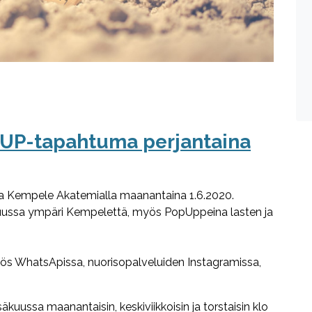
 UP-tapahtuma perjantaina
a Kempele Akatemialla maanantaina 1.6.2020.
äkuussa ympäri Kempelettä, myös PopUppeina lasten ja
yös WhatsApissa, nuorisopalveluiden Instagramissa,
uussa maanantaisin, keskiviikkoisin ja torstaisin klo