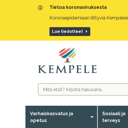
Tietoa koronaviruksesta
Koronaepidemiaan liittyviä Kempeleen
Lue tiedotteet
Varhaiskasvatus ja
Sosiaali ja
opetus
terveys