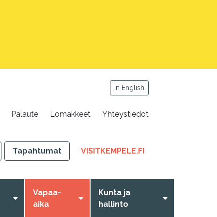
In English
Palaute
Lomakkeet
Yhteystiedot
,
Tapahtumat
VISITKEMPELE.FI
LINKKI
AVAUTUU
UUTEEN
Vapaa-
Kunta ja
VÄLILEHTEEN
aika
hallinto