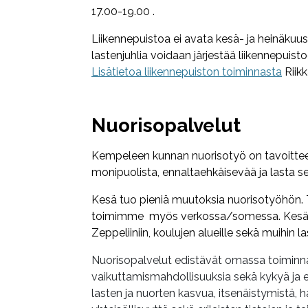
17.00-19.00 .
Liikennepuistoa ei avata kesä- ja heinäkuu
lastenjuhlia voidaan järjestää liikennepuisto
Lisätietoa liikennepuiston toiminnasta
Riik
Nuorisopalvelut
Kempeleen kunnan nuorisotyö on tavoitteel
monipuolista, ennaltaehkäisevää ja lasta s
Kesä tuo pieniä muutoksia nuorisotyöhön.
toimimme myös verkossa/somessa. Kesällä 
Zeppeliiniin, koulujen alueille sekä muihin l
Nuorisopalvelut edistävät omassa toiminna
vaikuttamismahdollisuuksia sekä kykyä ja e
lasten ja nuorten kasvua, itsenäistymistä, h