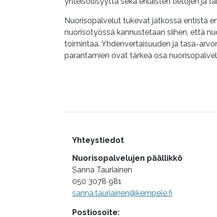
yhteisöllisyyttä sekä erilaisten tietojen ja t
Nuorisopalvelut tukevat jatkossa entistä
nuorisotyössä kannustetaan siihen, että nu
toimintaa. Yhdenvertaisuuden ja tasa-arvon
parantamien ovat tärkeä osa nuorisopalvel
Lisätietoa
Yhteystiedot
Nuorisopalvelujen päällikkö
Sanna Tauriainen
050 3078 981
sanna.tauriainen@kempele.fi
Postiosoite: