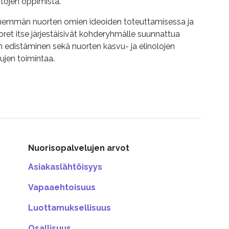
aitojen oppimista.
 enemmän nuorten omien ideoiden toteuttamisessa ja
oret itse järjestäisivät kohderyhmälle suunnattua
 edistäminen sekä nuorten kasvu- ja elinolojen
ujen toimintaa.
Nuorisopalvelujen arvot
Asiakaslähtöisyys
Vapaaehtoisuus
Luottamuksellisuus
Osallisuus