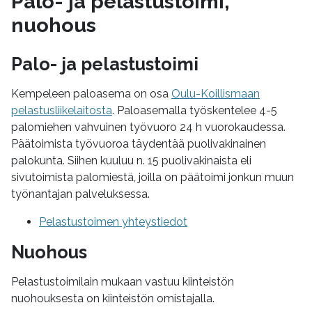
Palo- ja pelastustoimi,
nuohous
Palo- ja pelastustoimi
Kempeleen paloasema on osa
Oulu-Koillismaan
pelastusliikelaitosta
. Paloasemalla työskentelee 4-5
palomiehen vahvuinen työvuoro 24 h vuorokaudessa.
Päätoimista työvuoroa täydentää puolivakinainen
palokunta. Siihen kuuluu n. 15 puolivakinaista eli
sivutoimista palomiestä, joilla on päätoimi jonkun muun
työnantajan palveluksessa.
Pelastustoimen yhteystiedot
Nuohous
Pelastustoimilain mukaan vastuu kiinteistön
nuohouksesta on kiinteistön omistajalla.