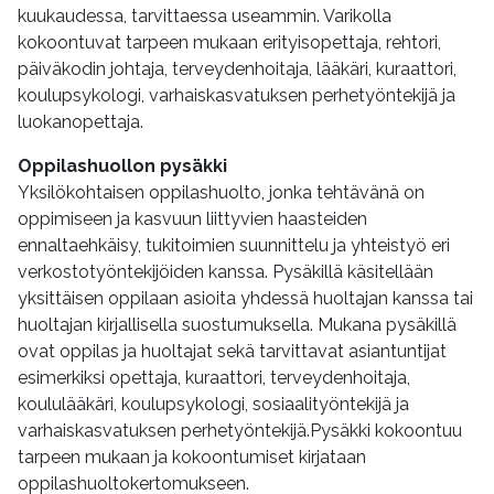
kuukaudessa, tarvittaessa useammin. Varikolla
kokoontuvat tarpeen mukaan erityisopettaja, rehtori,
päiväkodin johtaja, terveydenhoitaja, lääkäri, kuraattori,
koulupsykologi, varhaiskasvatuksen perhetyöntekijä ja
luokanopettaja.
Oppilashuollon pysäkki
Yksilökohtaisen oppilashuolto, jonka tehtävänä on
oppimiseen ja kasvuun liittyvien haasteiden
ennaltaehkäisy, tukitoimien suunnittelu ja yhteistyö eri
verkostotyöntekijöiden kanssa. Pysäkillä käsitellään
yksittäisen oppilaan asioita yhdessä huoltajan kanssa tai
huoltajan kirjallisella suostumuksella. Mukana pysäkillä
ovat oppilas ja huoltajat sekä tarvittavat asiantuntijat
esimerkiksi opettaja, kuraattori, terveydenhoitaja,
koululääkäri, koulupsykologi, sosiaalityöntekijä ja
varhaiskasvatuksen perhetyöntekijä.Pysäkki kokoontuu
tarpeen mukaan ja kokoontumiset kirjataan
oppilashuoltokertomukseen.