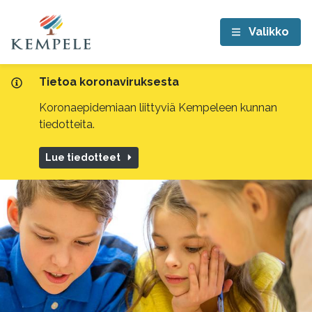
Valikko
Tietoa koronaviruksesta
Koronaepidemiaan liittyviä Kempeleen kunnan
tiedotteita.
Lue tiedotteet