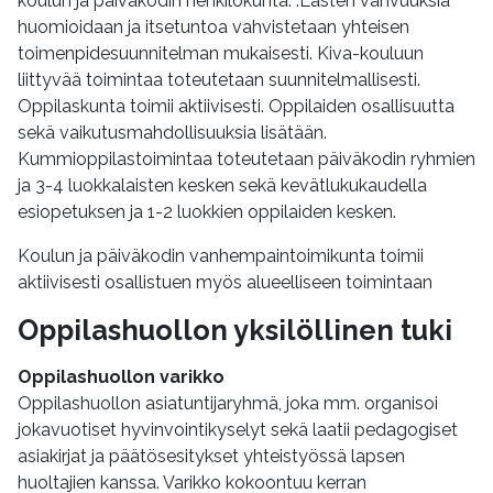
koulun ja päiväkodin henkilökunta. .Lasten vahvuuksia
huomioidaan ja itsetuntoa vahvistetaan yhteisen
toimenpidesuunnitelman mukaisesti. Kiva-kouluun
liittyvää toimintaa toteutetaan suunnitelmallisesti.
Oppilaskunta toimii aktiivisesti. Oppilaiden osallisuutta
sekä vaikutusmahdollisuuksia lisätään.
Kummioppilastoimintaa toteutetaan päiväkodin ryhmien
ja 3-4 luokkalaisten kesken sekä kevätlukukaudella
esiopetuksen ja 1-2 luokkien oppilaiden kesken.
Koulun ja päiväkodin vanhempaintoimikunta toimii
aktiivisesti osallistuen myös alueelliseen toimintaan
Oppilashuollon yksilöllinen tuki
Oppilashuollon varikko
Oppilashuollon asiatuntijaryhmä, joka mm. organisoi
jokavuotiset hyvinvointikyselyt sekä laatii pedagogiset
asiakirjat ja päätösesitykset yhteistyössä lapsen
huoltajien kanssa. Varikko kokoontuu kerran