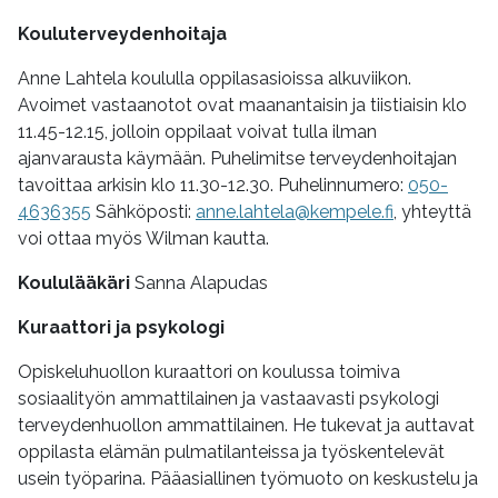
Kouluterveydenhoitaja
Anne Lahtela koululla oppilasasioissa alkuviikon.
Avoimet vastaanotot ovat maanantaisin ja tiistiaisin klo
11.45-12.15, jolloin oppilaat voivat tulla ilman
ajanvarausta käymään. Puhelimitse terveydenhoitajan
tavoittaa arkisin klo 11.30-12.30. Puhelinnumero:
050-
4636355
Sähköposti:
anne.lahtela@kempele.fi
, yhteyttä
voi ottaa myös Wilman kautta.
Koululääkäri
Sanna Alapudas
Kuraattori ja psykologi
Opiskeluhuollon kuraattori on koulussa toimiva
sosiaalityön ammattilainen ja vastaavasti psykologi
terveydenhuollon ammattilainen. He tukevat ja auttavat
oppilasta elämän pulmatilanteissa ja työskentelevät
usein työparina. Pääasiallinen työmuoto on keskustelu ja