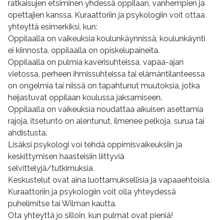
ratkaisujen etsiminen yhdessä oppilaan, vanhempien ja
opettajien kanssa. Kuraattoriin ja psykologiin voit ottaa
yhteyttä esimerkiksi, kun:
Oppilaalla on vaikeuksia koulunkäynnissä, koulunkäynti
ei kiinnosta, oppilaalla on opiskelupaineita.
Oppilaalla on pulmia kaverisuhteissa, vapaa-ajan
vietossa, perheen ihmissuhteissa tai elämäntilanteessa
on ongelmia tai niissä on tapahtunut muutoksia, jotka
heijastuvat oppilaan koulussa jaksamiseen.
Oppilaalla on vaikeuksia noudattaa aikuisen asettamia
rajoja, itsetunto on alentunut, ilmenee pelkoja, surua tai
ahdistusta.
Lisäksi psykologi voi tehdä oppimisvaikeuksiin ja
keskittymisen haasteisiin liittyviä
selvittelyjä/tutkimuksia.
Keskustelut ovat aina luottamuksellisia ja vapaaehtoisia.
Kuraattoriin ja psykologiin voit olla yhteydessä
puhelimitse tai Wilman kautta.
Ota yhteyttä jo silloin, kun pulmat ovat pieniä!