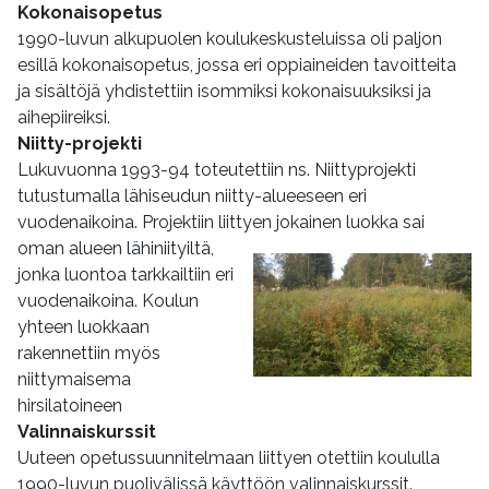
Kokonaisopetus
1990-luvun alkupuolen koulukeskusteluissa oli paljon
esillä kokonaisopetus, jossa eri oppiaineiden tavoitteita
ja sisältöjä yhdistettiin isommiksi kokonaisuuksiksi ja
aihepiireiksi.
Niitty-projekti
Lukuvuonna 1993-94 toteutettiin ns. Niittyprojekti
tutustumalla lähiseudun niitty-alueeseen eri
vuodenaikoina. Projektiin liittyen jokainen luokka sai
oman
alueen lähiniityiltä,
jonka luontoa tarkkailtiin eri
vuodenaikoina. Koulun
yhteen luokkaan
rakennettiin myös
niittymaisema
hirsilatoineen
Valinnaiskurssit
Uuteen opetussuunnitelmaan liittyen otettiin koululla
1990-luvun puolivälissä käyttöön valinnaiskurssit.