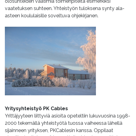
olosuhteiden vaatimia toimenpiteitä esimerkiksi
vaatetuksen suhteen. Yhteistyön tuloksena synty ala-
asteen koululaisille soveltuva ohjekirjanen.
Yritysyhteistyö PK Cables
Yrittäjyyteen liittyviä asioita opeteltiin lukuvuosina 1998-
2000 tekemällä yhteistyötä tuossa vaiheessa lähellä
sijainneen yrityksen, PKCablesin kanssa. Oppilaat