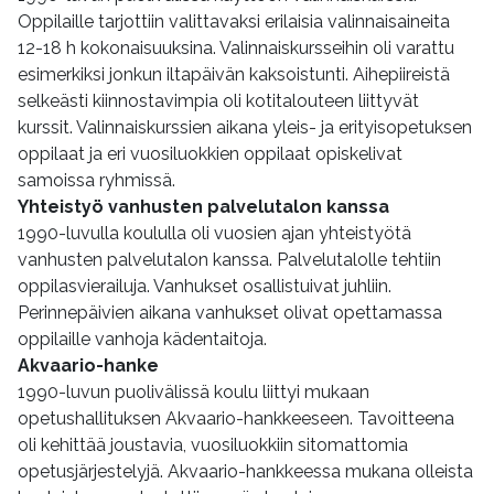
Oppilaille tarjottiin valittavaksi erilaisia valinnaisaineita
12-18 h kokonaisuuksina. Valinnaiskursseihin oli varattu
esimerkiksi jonkun iltapäivän kaksoistunti. Aihepiireistä
selkeästi kiinnostavimpia oli kotitalouteen liittyvät
kurssit. Valinnaiskurssien aikana yleis- ja erityisopetuksen
oppilaat ja eri vuosiluokkien oppilaat opiskelivat
samoissa ryhmissä.
Yhteistyö vanhusten palvelutalon kanssa
1990-luvulla koululla oli vuosien ajan yhteistyötä
vanhusten palvelutalon kanssa. Palvelutalolle tehtiin
oppilasvierailuja. Vanhukset osallistuivat juhliin.
Perinnepäivien aikana vanhukset olivat opettamassa
oppilaille vanhoja kädentaitoja.
Akvaario-hanke
1990-luvun puolivälissä koulu liittyi mukaan
opetushallituksen Akvaario-hankkeeseen. Tavoitteena
oli kehittää joustavia, vuosiluokkiin sitomattomia
opetusjärjestelyjä. Akvaario-hankkeessa mukana olleista