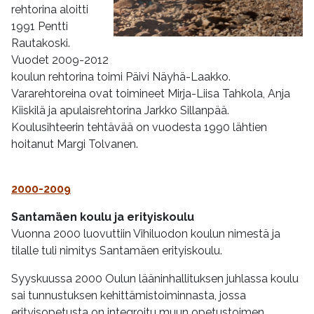
rehtorina aloitti
1991 Pentti
Rautakoski.
Vuodet 2009-2012
koulun rehtorina toimi Päivi Näyhä-Laakko.
Vararehtoreina ovat toimineet Mirja-Liisa Tahkola, Anja
Kiiskilä ja apulaisrehtorina Jarkko Sillanpää.
Koulusihteerin tehtävää on vuodesta 1990 lähtien
hoitanut Margi Tolvanen.
2000-2009
Santamäen koulu ja erityiskoulu
Vuonna 2000 luovuttiin Vihiluodon koulun nimestä ja
tilalle tuli nimitys Santamäen erityiskoulu.
Syyskuussa 2000 Oulun lääninhallituksen juhlassa koulu
sai tunnustuksen kehittämistoiminnasta, jossa
erityisopetusta on integroitu muun opetustoimen