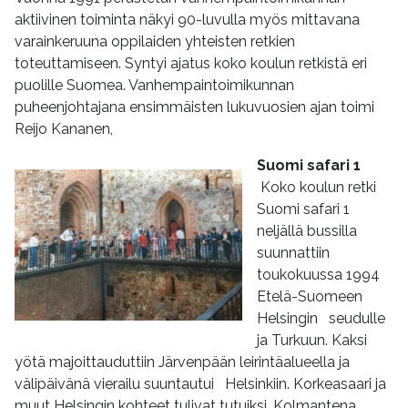
aktiivinen toiminta näkyi 90-luvulla myös mittavana
varainkeruuna oppilaiden yhteisten retkien
toteuttamiseen. Syntyi ajatus koko koulun retkistä eri
puolille Suomea. Vanhempaintoimikunnan
puheenjohtajana ensimmäisten lukuvuosien ajan toimi
Reijo Kananen,
Suomi safari 1
Koko koulun retki
Suomi safari 1
neljällä bussilla
suunnattiin
toukokuussa 1994
Etelä-Suomeen
Helsingin seudulle
ja Turkuun. Kaksi
yötä majoittauduttiin Järvenpään leirintäalueella ja
välipäivänä vierailu suuntautui Helsinkiin. Korkeasaari ja
muut Helsingin kohteet tulivat tutuiksi. Kolmantena