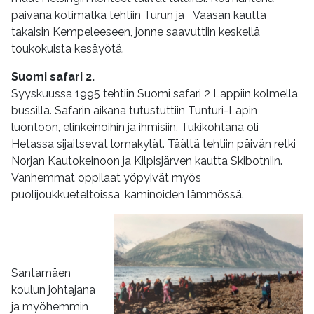
päivänä kotimatka tehtiin Turun ja Vaasan kautta
takaisin Kempeleeseen, jonne saavuttiin keskellä
toukokuista kesäyötä.
Suomi safari 2.
Syyskuussa 1995 tehtiin Suomi safari 2 Lappiin kolmella
bussilla. Safarin aikana tutustuttiin Tunturi-Lapin
luontoon, elinkeinoihin ja ihmisiin. Tukikohtana oli
Hetassa sijaitsevat lomakylät. Täältä tehtiin päivän retki
Norjan Kautokeinoon ja Kilpisjärven kautta Skibotniin.
Vanhemmat oppilaat yöpyivät myös
puolijoukkueteltoissa, kaminoiden lämmössä.
Santamäen
koulun johtajana
ja myöhemmin