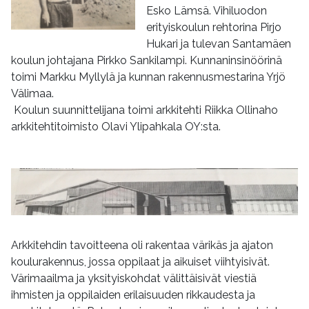
Esko Lämsä. Vihiluodon
erityiskoulun rehtorina Pirjo
Hukari ja tulevan Santamäen
koulun johtajana Pirkko Sankilampi. Kunnaninsinöörinä
toimi Markku Myllylä ja kunnan rakennusmestarina Yrjö
Välimaa.
Koulun suunnittelijana toimi arkkitehti Riikka Ollinaho
arkkitehtitoimisto Olavi Ylipahkala OY:sta.
Arkkitehdin tavoitteena oli rakentaa värikäs ja ajaton
koulurakennus, jossa oppilaat ja aikuiset viihtyisivät.
Värimaailma ja yksityiskohdat välittäisivät viestiä
ihmisten ja oppilaiden erilaisuuden rikkaudesta ja