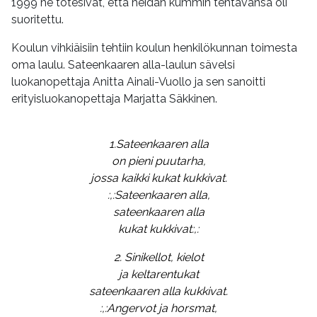
1999 he totesivat, että heidän kummin tehtävänsä oli
suoritettu.
Koulun vihkiäisiin tehtiin koulun henkilökunnan toimesta
oma laulu. Sateenkaaren alla-laulun sävelsi
luokanopettaja Anitta Ainali-Vuollo ja sen sanoitti
erityisluokanopettaja Marjatta Säkkinen.
1.Sateenkaaren alla
on pieni puutarha,
jossa kaikki kukat kukkivat.
:,:Sateenkaaren alla,
sateenkaaren alla
kukat kukkivat:,:
2. Sinikellot, kielot
ja keltarentukat
sateenkaaren alla kukkivat.
:,:Angervot ja horsmat,