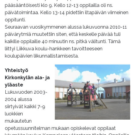
pääsääntöisesti klo 9. Kello 12-13 oppilailla oli ns.
päivätoimintaa. Kello 13-14 pidettiin iltapäivän viimeinen
oppitunti.
Seuraavan vuosikymmenen alussa lukuvuonna 2010-11
päivärytmiä muutettiin siten, että keskelle päivää tuli
kaikille oppilaille 40 minuutin ns. pitkä välitunti. Tämä
liittyi Liikkuva koulu-hankkeen tavoitteeseen
koulupäivien liikunnallistamisesta.
Yhteistyö
Kirkonkylän ala- ja
yläaste
Lukuvuoden 2003-
2004 alussa
siirtyivät kaikki 7-9
luokkien
mukautetun
opetussuunnitelman mukaan opiskelevat oppilaat