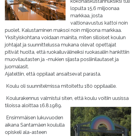
kokonaiskustannuksiksi tuli
lopulta 15,6 miljoonaa
markkaa, josta
valtionavustus kattoi noin
puolet. Kalustaminen maksoi noin miljoona markkaa.
Yksityiskohtana voidaan mainita, miten silloiset koulun
johtajat ja suunnittelussa mukana olevat opettajat
pitivät huolta, että ruokailuvälineiksi ruokasaliin hankittiin
muovilautasten ja -mukien sijasta posliinilautaset ja
juomalasit.
Ajateltiin, että oppilaat ansaitsevat parasta.
Koulu oli suunnitelmissa mitoitettu 180 oppilaalle.
Koulurakennus valmistui siten, että koulu voitiin uusissa
tiloissa aloittaa 16.8.1989.
Ensimmäisen lukuvuoden
aikana Santamäen koululla
opiskeli ala-asteen