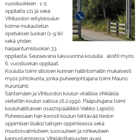
vuosiluokkien 1-5
oppilaita 121 ja sekä
Vihiluodon erityiskoulun
kolme mukautetun
opetuksen luokan (1-9 lk)
sekä yhden
harjaantumisluokan 33
oppilasta. Seuraavana lukuvuonna koululla aloitti myös
6. vuosiluokan oppilaat.
Koululla toimi silloisen kunnan hallintomallin mukaisesti
myös johtokunta, jonka puheenjohtajana toimi Mauno
Kurunlahti.
Santamäen ja Vihiluodon koulun virallisia vihkiäisiä
vietettiin koulun salissa 16.2.1990. Pääpuhujana toimi
kouluhallituksen osastopäällikkö Veikko Lepistö.
Puheessaan hän korosti koulun tehtävää tiedon
oppimisen lisäksi taitojen oppimisessa sekä
muutosvalmiuteen, luovuuteen ja rohkeuteen
kannustamisessa. Vihkiäistilaisuuden avasi