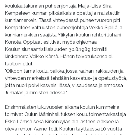
koululautakunnan puheenjohtaja Maija-Liisa Siira.
Kempeleen kunnan pitkäaikaisia opettajia muistettiin
kunniamerkein. Tässä yhteydessä puheenvuoron piti
Kempeleen valtuuston puheenjohtaja Veikko Sipillä ja
kunniamerkkien saajista Ylikylän koulun rehtori Juhani
Konola. Oppilaat esittivät myös ohjelmaa.
Koulun siunaamistilaisuuden 30.8.1989 toimitti
kirkkoherra Veikko Kärnä. Hänen toivotuksensa oli
tuolloin ollut
"Olkoon tämä koulu paikka, jossa rauhan, rakkauden ja
yhteyden merkeissä tehdään kasvatus- ja opetustyötä,
jotta nuori polvi kasvaisi iässä, viisaudessa ja armossa
Jumalan ja ihmisten edessä."
Ensimmäisten lukuvuosien aikana koulun kummeina
toimivat Oulun lääninhallituksen koulutoimentarkastaja
Esko Lämsä sekä Kirkonkylän ala-asteen eläkkeellä
oleva rehtori Aarne Tölli. Koulun täyttäessä 10 vuotta