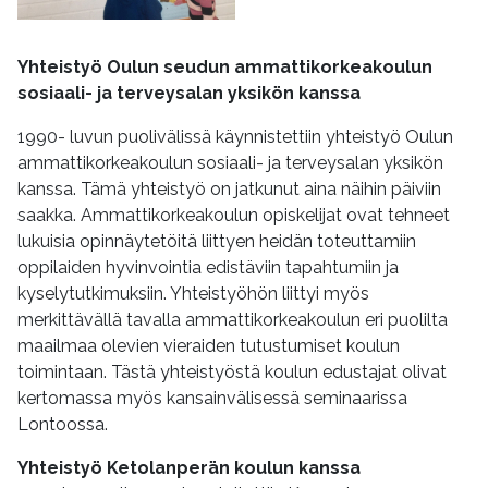
Yhteistyö Oulun seudun ammattikorkeakoulun
sosiaali- ja terveysalan yksikön kanssa
1990- luvun puolivälissä käynnistettiin yhteistyö Oulun
ammattikorkeakoulun sosiaali- ja terveysalan yksikön
kanssa. Tämä yhteistyö on jatkunut aina näihin päiviin
saakka. Ammattikorkeakoulun opiskelijat ovat tehneet
lukuisia opinnäytetöitä liittyen heidän toteuttamiin
oppilaiden hyvinvointia edistäviin tapahtumiin ja
kyselytutkimuksiin. Yhteistyöhön liittyi myös
merkittävällä tavalla ammattikorkeakoulun eri puolilta
maailmaa olevien vieraiden tutustumiset koulun
toimintaan. Tästä yhteistyöstä koulun edustajat olivat
kertomassa myös kansainvälisessä seminaarissa
Lontoossa.
Yhteistyö Ketolanperän koulun kanssa