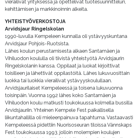
vierailivat yrityksessä ja opettelivat tuotesuunnittelun,
kehittämisen ja markkinoinnin alkeita.
YHTEISTYÖVERKOSTOJA
Arvidsjaur Ringelskolan
1990-luvulla Kempeleen kunnalla oli ystävyyskuntana
Arvidsjaur Pohjois-Ruotsista.
Lähes koulun perustamisesta alkaen Santamäen ja
Vihiluodon koululla oli tiivistä yhteistyötä Arvidsjaurin
Ringelskolanin kanssa. Oppilaat ja luokat kirjoittivat
toisilleen ja lähettivät oppilastöitä. Lähes lukuvuosittain
luokka tai luokkia vierailivat ystävyyskoulullaan.
Arvidsjaurilaiset Kempeleessä ja toisena lukuvuonna
toisinpäin. Vuonna 1992 lähes koko Santamäen ja
Vihiluodon koulu matkusti toukokuussa kolmella bussilla
Arvidsjauriin. Yhteinen Kempele Fest paikallisella
liikuntahallilla oli mieleenpainuva tapahtuma. Vastaavasti
Kempeleessä pidettiin Nuorisoseuran tiloissa Vännskaps
Fest toukokuussa 1993, jolloin molempien koulujen