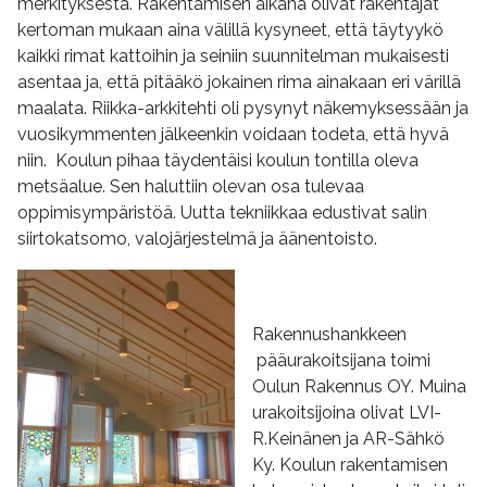
merkityksestä. Rakentamisen aikana olivat rakentajat
kertoman mukaan aina välillä kysyneet, että täytyykö
kaikki rimat kattoihin ja seiniin suunnitelman mukaisesti
asentaa ja, että pitääkö jokainen rima ainakaan eri värillä
maalata. Riikka-arkkitehti oli pysynyt näkemyksessään ja
vuosikymmenten jälkeenkin voidaan todeta, että hyvä
niin. Koulun pihaa täydentäisi koulun tontilla oleva
metsäalue. Sen haluttiin olevan osa tulevaa
oppimisympäristöä. Uutta tekniikkaa edustivat salin
siirtokatsomo, valojärjestelmä ja äänentoisto.
Rakennushankkeen
pääurakoitsijana toimi
Oulun Rakennus OY. Muina
urakoitsijoina olivat LVI-
R.Keinänen ja AR-Sähkö
Ky. Koulun rakentamisen