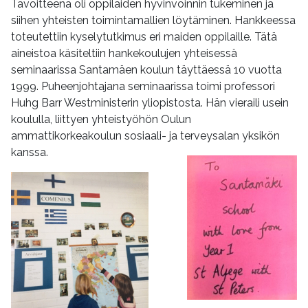
Tavoitteena oli oppilaiden hyvinvoinnin tukeminen ja
siihen yhteisten toimintamallien löytäminen. Hankkeessa
toteutettiin kyselytutkimus eri maiden oppilaille. Tätä
aineistoa käsiteltiin hankekoulujen yhteisessä
seminaarissa Santamäen koulun täyttäessä 10 vuotta
1999. Puheenjohtajana seminaarissa toimi professori
Huhg Barr Westministerin yliopistosta. Hän vieraili usein
koululla, liittyen yhteistyöhön Oulun
ammattikorkeakoulun sosiaali- ja terveysalan yksikön
kanssa.