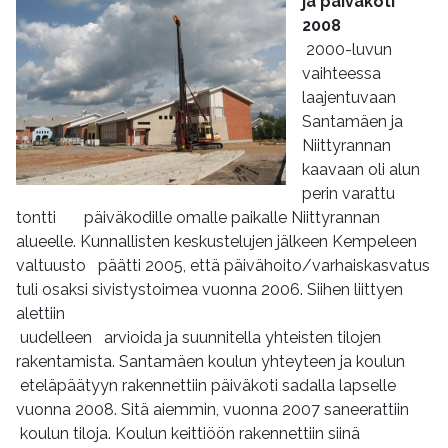
ja päiväkoti
2008
2000-luvun
vaihteessa
laajentuvaan
Santamäen ja
Niittyrannan
kaavaan oli alun
perin varattu
tontti päiväkodille omalle paikalle Niittyrannan
alueelle. Kunnallisten keskustelujen jälkeen Kempeleen
valtuusto päätti 2005, että päivähoito/varhaiskasvatus
tuli osaksi sivistystoimea vuonna 2006. Siihen liittyen
alettiin
uudelleen arvioida ja suunnitella yhteisten tilojen
rakentamista. Santamäen koulun yhteyteen ja koulun
eteläpäätyyn rakennettiin päiväkoti sadalla lapselle
vuonna 2008. Sitä aiemmin, vuonna 2007 saneerattiin
koulun tiloja. Koulun keittiöön rakennettiin siinä