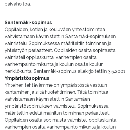
päivähoitoa.
Santamäki-sopimus
Oppilaiden, kotien ja kouluväen yhteistoimintaa
vahvistamaan käynnistettiin Santamäki-sopimuksen
valmistelu. Sopimuksessa määriteltiin toiminnan ja
yhteistyön periaatteet. Oppilaiden osalta sopimusta
valmisteli oppilaskunta, vanhempien osalta
vanhempaintoimikunta ja koulun osalta koulun
henkilökunta. Santamäki-sopimus allekirjoitettiin 3.5.2001
Ympäristösopimus
Yhteinen tehtävämme on ympäristöstä vastuun
kantaminen ja siitä huolehtiminen. Tätä toimintaa
vahvistamaan käynnistettiin Santamäen
ympäristösopimuksen valmistelu. Sopimuksessa
määriteltiin edellä mainitun toiminnan periaatteet.
Oppilaiden osalta sopimusta valmisteli oppilaskunta,
vanhempien osalta vanhempaintoimikunta ja koulun