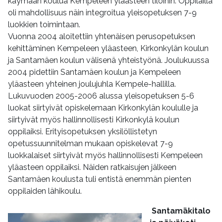
käymään koulua Kempeleen yläasteen tiloihin. Oppilailla
oli mahdollisuus näin integroitua yleisopetuksen 7-9
luokkien toimintaan.
Vuonna 2004 aloitettiin yhtenäisen perusopetuksen
kehittäminen Kempeleen yläasteen, Kirkonkylän koulun
ja Santamäen koulun välisenä yhteistyönä. Joulukuussa
2004 pidettiin Santamäen koulun ja Kempeleen
yläasteen yhteinen joulujuhla Kempele-hallilla.
Lukuvuoden 2005-2006 alussa yleisopetuksen 5-6
luokat siirtyivät opiskelemaan Kirkonkylän koululle ja
siirtyivät myös hallinnollisesti Kirkonkylä koulun
oppilaiksi. Erityisopetuksen yksilöllistetyn
opetussuunnitelman mukaan opiskelevat 7-9
luokkalaiset siirtyivät myös hallinnollisesti Kempeleen
yläasteen oppilaiksi. Näiden ratkaisujen jälkeen
Santamäen koulusta tuli entistä enemmän pienten
oppilaiden lähikoulu.
Santamäkitalo