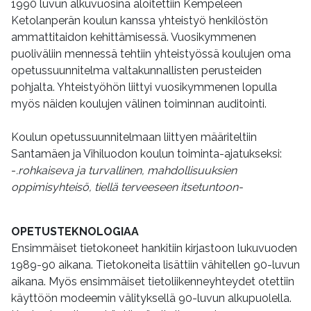
1990 luvun alkuvuosina aloitettiin Kempeleen
Ketolanperän koulun kanssa yhteistyö henkilöstön
ammattitaidon kehittämisessä. Vuosikymmenen
puoliväliin mennessä tehtiin yhteistyössä koulujen oma
opetussuunnitelma valtakunnallisten perusteiden
pohjalta. Yhteistyöhön liittyi vuosikymmenen lopulla
myös näiden koulujen välinen toiminnan auditointi.
Koulun opetussuunnitelmaan liittyen määriteltiin
Santamäen ja Vihiluodon koulun toiminta-ajatukseksi:
-
.rohkaiseva ja turvallinen, mahdollisuuksien
oppimisyhteisö, tiellä terveeseen itsetuntoon-
OPETUSTEKNOLOGIAA
Ensimmäiset tietokoneet hankitiin kirjastoon lukuvuoden
1989-90 aikana. Tietokoneita lisättiin vähitellen 90-luvun
aikana. Myös ensimmäiset tietoliikenneyhteydet otettiin
käyttöön modeemin välityksellä 90-luvun alkupuolella.