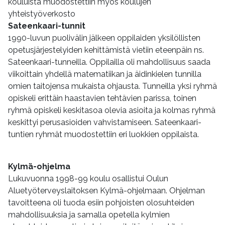
kouluista muodostettiin myös koulujen
yhteistyöverkosto
Sateenkaari-tunnit
1990-luvun puolivälin jälkeen oppilaiden yksilöllisten
opetusjärjestelyiden kehittämistä vietiin eteenpäin ns.
Sateenkaari-tunneilla. Oppilailla oli mahdollisuus saada
viikoittain yhdellä matematiikan ja äidinkielen tunnilla
omien taitojensa mukaista ohjausta. Tunneilla yksi ryhmä
opiskeli erittäin haastavien tehtävien parissa, toinen
ryhmä opiskeli keskitasoa olevia asioita ja kolmas ryhmä
keskittyi perusasioiden vahvistamiseen. Sateenkaari-
tuntien ryhmät muodostettiin eri luokkien oppilaista.
Kylmä-ohjelma
Lukuvuonna 1998-99 koulu osallistui Oulun
Aluetyöterveyslaitoksen Kylmä-ohjelmaan. Ohjelman
tavoitteena oli tuoda esiin pohjoisten olosuhteiden
mahdollisuuksia ja samalla opetella kylmien