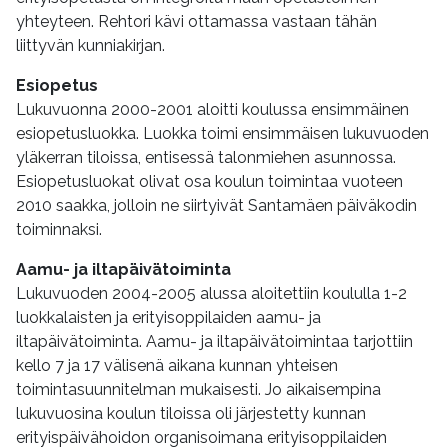
yhteyteen. Rehtori kävi ottamassa vastaan tähän
liittyvän kunniakirjan.
Esiopetus
Lukuvuonna 2000-2001 aloitti koulussa ensimmäinen
esiopetusluokka. Luokka toimi ensimmäisen lukuvuoden
yläkerran tiloissa, entisessä talonmiehen asunnossa.
Esiopetusluokat olivat osa koulun toimintaa vuoteen
2010 saakka, jolloin ne siirtyivät Santamäen päiväkodin
toiminnaksi.
Aamu- ja iltapäivätoiminta
Lukuvuoden 2004-2005 alussa aloitettiin koululla 1-2
luokkalaisten ja erityisoppilaiden aamu- ja
iltapäivätoiminta. Aamu- ja iltapäivätoimintaa tarjottiin
kello 7 ja 17 välisenä aikana kunnan yhteisen
toimintasuunnitelman mukaisesti. Jo aikaisempina
lukuvuosina koulun tiloissa oli järjestetty kunnan
erityispäivähoidon organisoimana erityisoppilaiden