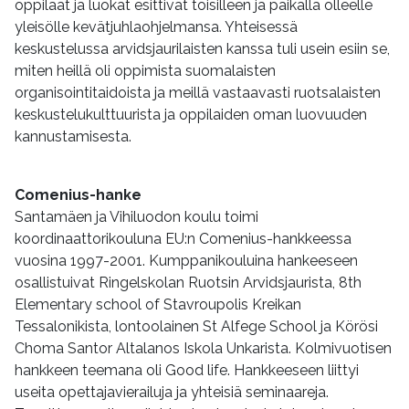
oppilaat ja luokat esittivät toisilleen ja paikalla olleelle
yleisölle kevätjuhlaohjelmansa. Yhteisessä
keskustelussa arvidsjaurilaisten kanssa tuli usein esiin se,
miten heillä oli oppimista suomalaisten
organisointitaidoista ja meillä vastaavasti ruotsalaisten
keskustelukulttuurista ja oppilaiden oman luovuuden
kannustamisesta.
Comenius-hanke
Santamäen ja Vihiluodon koulu toimi
koordinaattorikouluna EU:n Comenius-hankkeessa
vuosina 1997-2001. Kumppanikouluina hankeeseen
osallistuivat Ringelskolan Ruotsin Arvidsjaurista, 8th
Elementary school of Stavroupolis Kreikan
Tessalonikista, lontoolainen St Alfege School ja Körösi
Choma Santor Altalanos Iskola Unkarista. Kolmivuotisen
hankkeen teemana oli Good life. Hankkeeseen liittyi
useita opettajavierailuja ja yhteisiä seminaareja.