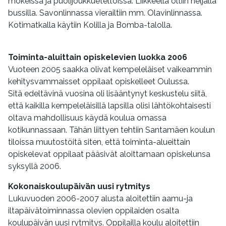
mökeissä ja puolijoukkueteltoissa. Liikkeellä oltiin neljällä
bussilla. Savonlinnassa vierailtiin mm. Olavinlinnassa.
Kotimatkalla käytiin Kolilla ja Bomba-talolla.
Toiminta-aluittain opiskelevien luokka 2006
Vuoteen 2005 saakka olivat kempeleläiset vaikeammin
kehitysvammaisset oppilaat opiskelleet Oulussa.
Sitä edeltävinä vuosina oli lisääntynyt keskustelu siitä,
että kaikilla kempeleläisillä lapsilla olisi lähtökohtaisesti
oltava mahdollisuus käydä koulua omassa
kotikunnassaan. Tähän liittyen tehtiin Santamäen koulun
tiloissa muutostöitä siten, että toiminta-alueittain
opiskelevat oppilaat pääsivät aloittamaan opiskelunsa
syksyllä 2006.
Kokonaiskoulupäivän uusi rytmitys
Lukuvuoden 2006-2007 alusta aloitettiin aamu-ja
iltapäivätoiminnassa olevien oppilaiden osalta
koulupäivän uusi rytmitys. Oppilailla koulu aloitettiin