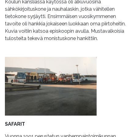
Koulun kansliassa käytössä oli alkuvuosina
sähkökirjoituskone ja nauhalaskin, jotka vähitellen
tietokone syrjäytti. Ensimmäisen vuosikymmenen
tavoite oli hankkia jokaiseen luokkaan oma piirtoheitin.
Kuvia voitiin katsoa episkoopin avulla. Mustavalkoisia
tulosteita tekevä monistuskone hankittiin.
SAFARIT
Vuonna 1991 perustetun vanhempaintoimikunnan