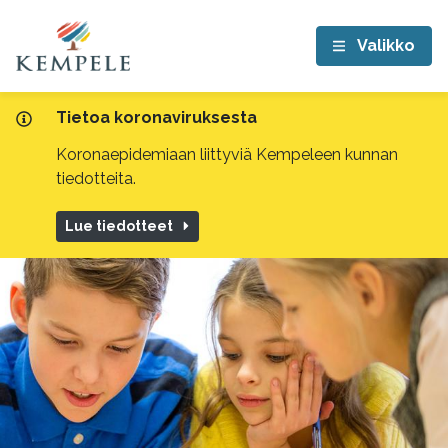
Valikko
Tietoa koronaviruksesta
Koronaepidemiaan liittyviä Kempeleen kunnan
tiedotteita.
Lue tiedotteet