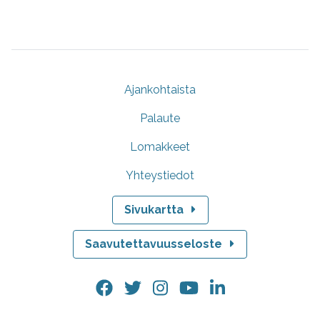
Ajankohtaista
Palaute
Lomakkeet
Yhteystiedot
Sivukartta
Saavutettavuusseloste
Facebook.
Twitter.
Instagram.
YouTube.
LinkedIn.
Linkki
Linkki
Linkki
Linkki
Linkki