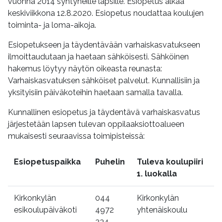
vuonna 2014 syntyneille lapsille. Esiopetus alkaa
keskiviikkona 12.8.2020. Esiopetus noudattaa koulujen
toiminta- ja loma-aikoja.
Esiopetukseen ja täydentävään varhaiskasvatukseen
ilmoittaudutaan ja haetaan sähköisesti. Sähköinen
hakemus löytyy näytön oikeasta reunasta:
Varhaiskasvatuksen sähköiset palvelut. Kunnallisiin ja
yksityisiin päiväkoteihin haetaan samalla tavalla.
Kunnallinen esiopetus ja täydentävä varhaiskasvatus
järjestetään lapsen tulevan oppilaaksiottoalueen
mukaisesti seuraavissa toimipisteissä:
Esiopetuspaikka
Puhelin
Tuleva koulupiiri
1. luokalla
Kirkonkylän
044
Kirkonkylän
esikoulupäiväkoti
4972
yhtenäiskoulu
234