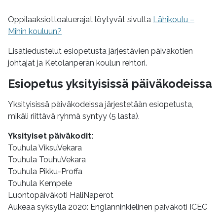
Oppilaaksiottoaluerajat löytyvät sivulta
Lähikoulu –
Mihin kouluun?
Lisätiedustelut esiopetusta järjestävien päiväkotien
johtajat ja Ketolanperän koulun rehtori.
Esiopetus yksityisissä päiväkodeissa
Yksityisissä päiväkodeissa järjestetään esiopetusta,
mikäli riittävä ryhmä syntyy (5 lasta).
Yksityiset päiväkodit:
Touhula ViksuVekara
Touhula TouhuVekara
Touhula Pikku-Proffa
Touhula Kempele
Luontopäiväkoti HaliNaperot
Aukeaa syksyllä 2020: Englanninkielinen päiväkoti ICEC