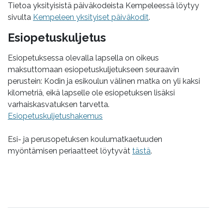
Tietoa yksityisistä päiväkodeista Kempeleessä löytyy
sivulta
Kempeleen yksityiset päiväkodit
.
Esiopetuskuljetus
Esiopetuksessa olevalla lapsella on oikeus
maksuttomaan esiopetuskuljetukseen seuraavin
perustein: Kodin ja esikoulun välinen matka on yli kaksi
kilometriä, eikä lapselle ole esiopetuksen lisäksi
varhaiskasvatuksen tarvetta.
Esiopetuskuljetushakemus
Esi- ja perusopetuksen koulumatkaetuuden
myöntämisen periaatteet löytyvät
tästä
.