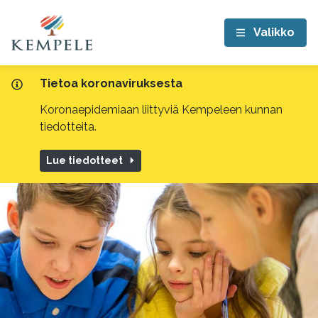
Valikko
Tietoa koronaviruksesta
Koronaepidemiaan liittyviä Kempeleen kunnan
tiedotteita.
Lue tiedotteet