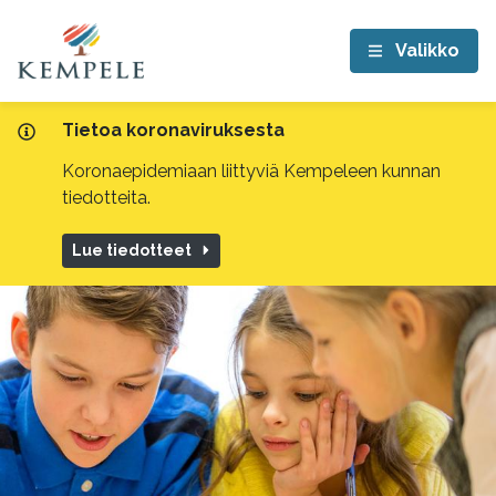
Valikko
Tietoa koronaviruksesta
Koronaepidemiaan liittyviä Kempeleen kunnan
tiedotteita.
Lue tiedotteet