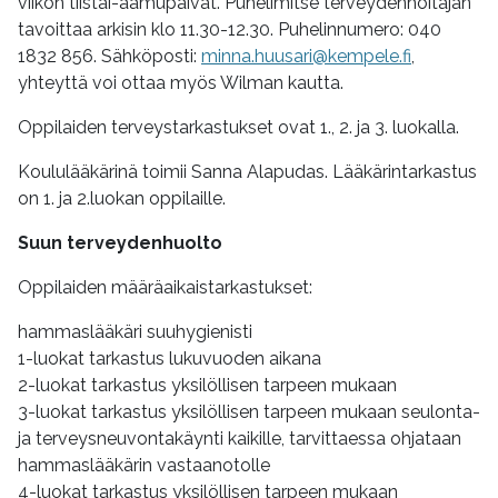
viikon tiistai-aamupäivät. Puhelimitse terveydenhoitajan
tavoittaa arkisin klo 11.30-12.30. Puhelinnumero: 040
1832 856. Sähköposti:
minna.huusari@kempele.fi
,
yhteyttä voi ottaa myös Wilman kautta.
Oppilaiden terveystarkastukset ovat 1., 2. ja 3. luokalla.
Koululääkärinä toimii Sanna Alapudas. Lääkärintarkastus
on 1. ja 2.luokan oppilaille.
Suun terveydenhuolto
Oppilaiden määräaikaistarkastukset:
hammaslääkäri suuhygienisti
1-luokat tarkastus lukuvuoden aikana
2-luokat tarkastus yksilöllisen tarpeen mukaan
3-luokat tarkastus yksilöllisen tarpeen mukaan seulonta-
ja terveysneuvontakäynti kaikille, tarvittaessa ohjataan
hammaslääkärin vastaanotolle
4-luokat tarkastus yksilöllisen tarpeen mukaan