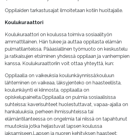
Oppilaiden tarkastusajat ilmoitetaan kotiin huoltajalle.
Koulukuraattori
Koulukuraattori on koulussa toimiva sosiaalityön
ammattilainen. Hän tukee ja auttaa oppilasta elämän
pulmatilanteissa. Pääasiallinen työmuoto on keskustelu
ja ratkaisujen etsiminen yhdessä oppilaan ja vanhempien
kanssa. Koulukuraattoriin voit ottaa yhteyttä, kun:
Oppilaalla on vaikeuksia koulunkäynnissä:kouluun
lähteminen on vaikeaa, läksyjenteko on haasteellista,
koulunkäynti ei kiinnosta, oppilaalla on
opiskelupaineita.Oppilaalla on pulmia sosiaalisissa
suhteissa: kaverisuhteet huolestuttavat, vapaa-ajalla on
hankaluuksia, perheen ihmissuhteissa tai
elämäntilanteessa on ongelmia tai niissä on tapahtunut
muutoksia jotka heijastuvat lapsen koulussa
jaksamiseen.Lapsen ja nuoren kehityksen haasteet: