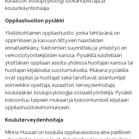
kuraattori, koulupsykologi, luokanopettaja ja
koulunkäyntiohaaja.
Oppilashuollon pysäkki
Yksilökohtainen oppilashuolto, jonka tehtävänä on
oppimiseen ja kasvuun liittyvien haasteiden
ennaltaehkäisy, tukitoimien suunnittelu ja yhteistyö eri
verkostotyöntekijöiden kanssa. Pysäkillä käsitellään
yksittäisen oppilaan asioita yhdessä huoltajan kanssa tai
huoltajan kirjallisella suostumuksella. Mukana pysäkillä
ovat oppilas ja huoltajat sekä tarvittavat asiantuntijat
esimerkiksi opettaja, kuraattori, terveydenhoitaja,
koululääkäri, koulupsykologija sosiaalityöntekijä. Pysäkki
kokoontuu tarpeen mukaan ja kokoontumiset kirjataan
oppilashuoltokertomukseen.
Kouluterveydenhoitaja
Minna Huusari on koululla oppilasasioissa aina parillisen