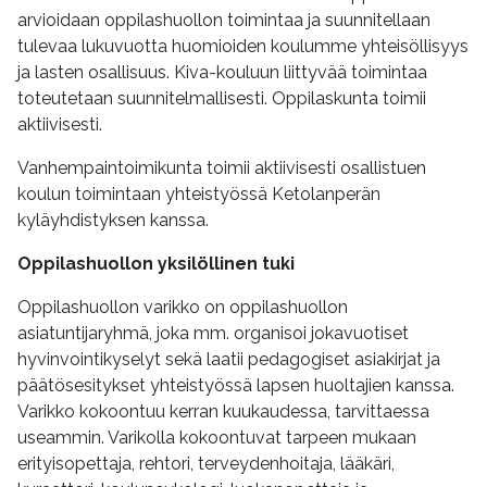
arvioidaan oppilashuollon toimintaa ja suunnitellaan
tulevaa lukuvuotta huomioiden koulumme yhteisöllisyys
ja lasten osallisuus. Kiva-kouluun liittyvää toimintaa
toteutetaan suunnitelmallisesti. Oppilaskunta toimii
aktiivisesti.
Vanhempaintoimikunta toimii aktiivisesti osallistuen
koulun toimintaan yhteistyössä Ketolanperän
kyläyhdistyksen kanssa.
Oppilashuollon yksilöllinen tuki
Oppilashuollon varikko on oppilashuollon
asiatuntijaryhmä, joka mm. organisoi jokavuotiset
hyvinvointikyselyt sekä laatii pedagogiset asiakirjat ja
päätösesitykset yhteistyössä lapsen huoltajien kanssa.
Varikko kokoontuu kerran kuukaudessa, tarvittaessa
useammin. Varikolla kokoontuvat tarpeen mukaan
erityisopettaja, rehtori, terveydenhoitaja, lääkäri,