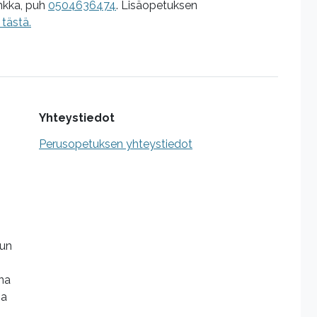
nkka, puh
0504636474
. Lisäopetuksen
tästä.
Yhteystiedot
Perusopetuksen yhteystiedot
lun
ana
sa