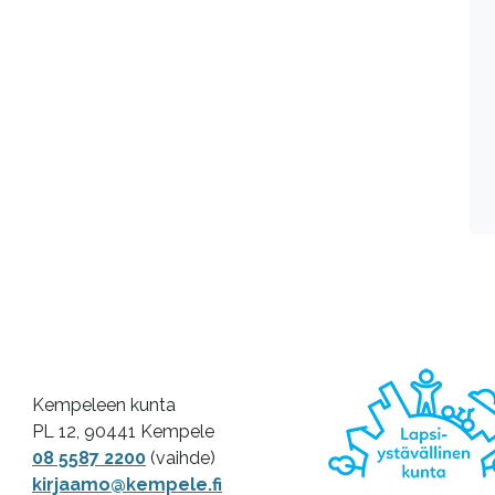
Kempeleen kunta
PL 12, 90441 Kempele
08 5587 2200
(vaihde)
kirjaamo@kempele.fi