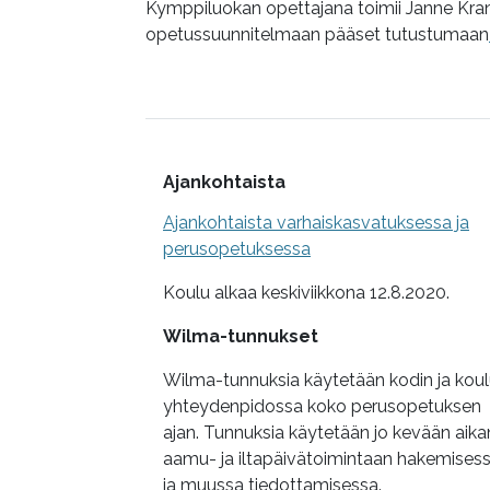
Kymppiluokan opettajana toimii Janne Kra
opetussuunnitelmaan pääset tutustumaan
Lisätietoa
Ajankohtaista
Ajankohtaista varhaiskasvatuksessa ja
perusopetuksessa
Koulu alkaa keskiviikkona 12.8.2020.
Wilma-tunnukset
Wilma-tunnuksia käytetään kodin ja kou
yhteydenpidossa koko perusopetuksen
ajan. Tunnuksia käytetään jo kevään aik
aamu- ja iltapäivätoimintaan hakemises
ja muussa tiedottamisessa.