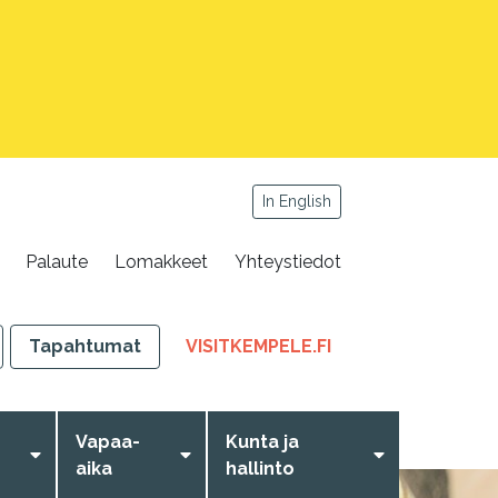
In English
Palaute
Lomakkeet
Yhteystiedot
,
Tapahtumat
VISITKEMPELE.FI
LINKKI
AVAUTUU
UUTEEN
Vapaa-
Kunta ja
VÄLILEHTEEN
aika
hallinto