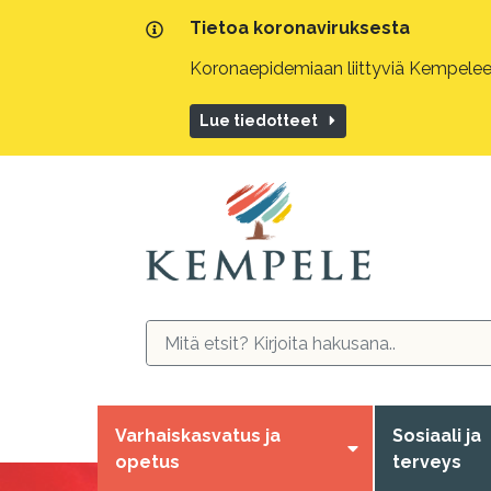
Tietoa koronaviruksesta
Koronaepidemiaan liittyviä Kempeleen
Lue tiedotteet
Varhaiskasvatus ja
Sosiaali ja
opetus
terveys