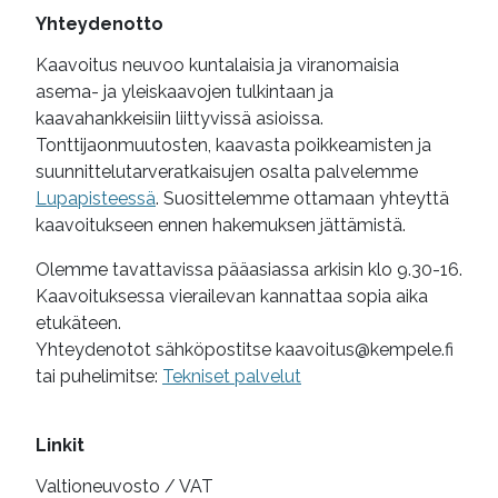
Yhteydenotto
Kaavoitus neuvoo kuntalaisia ja viranomaisia
asema- ja yleiskaavojen tulkintaan ja
kaavahankkeisiin liittyvissä asioissa.
Tonttijaonmuutosten, kaavasta poikkeamisten ja
suunnittelutarveratkaisujen osalta palvelemme
Lupapisteessä
. Suosittelemme ottamaan yhteyttä
kaavoitukseen ennen hakemuksen jättämistä.
Olemme tavattavissa pääasiassa arkisin klo 9.30-16.
Kaavoituksessa vierailevan kannattaa sopia aika
etukäteen.
Yhteydenotot sähköpostitse kaavoitus@kempele.fi
tai puhelimitse:
Tekniset palvelut
Linkit
Valtioneuvosto / VAT