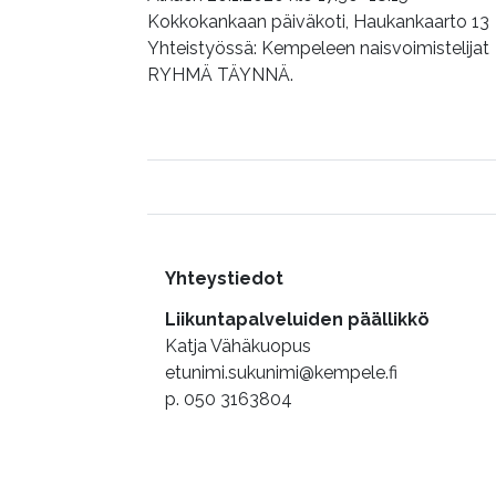
Kokkokankaan päiväkoti, Haukankaarto 13
Yhteistyössä: Kempeleen naisvoimistelijat
RYHMÄ TÄYNNÄ.
Lisätietoa
Yhteystiedot
Liikuntapalveluiden päällikkö
Katja Vähäkuopus
etunimi.sukunimi@kempele.fi
p. 050 3163804