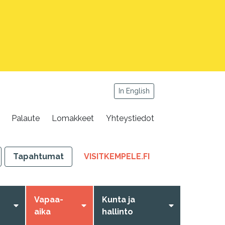
In English
Palaute
Lomakkeet
Yhteystiedot
,
Tapahtumat
VISITKEMPELE.FI
LINKKI
AVAUTUU
UUTEEN
Vapaa-
Kunta ja
VÄLILEHTEEN
aika
hallinto