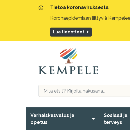
Tietoa koronaviruksesta
Koronaepidemiaan liittyviä Kempeleen
Lue tiedotteet
Varhaiskasvatus ja
Sosiaali ja
opetus
terveys