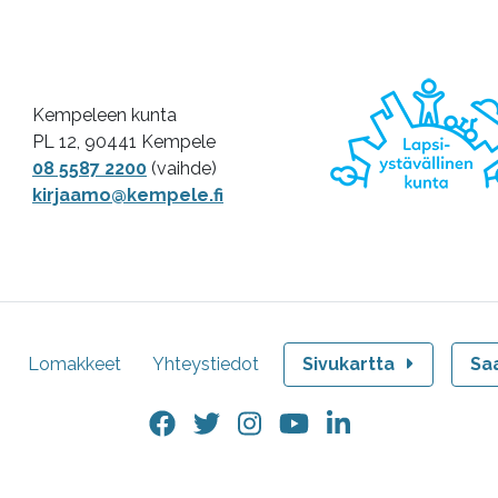
Kempeleen kunta
PL 12, 90441 Kempele
08 5587 2200
(vaihde)
kirjaamo@kempele.fi
Lomakkeet
Yhteystiedot
Sivukartta
Sa
Facebook.
Twitter.
Instagram.
YouTube.
LinkedIn.
Linkki
Linkki
Linkki
Linkki
Linkki