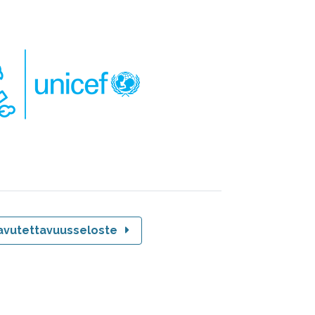
avutettavuusseloste