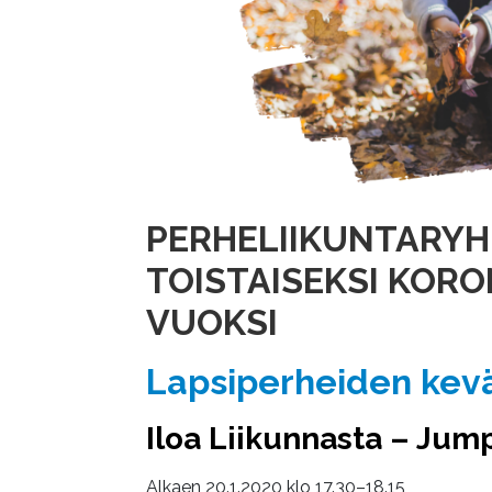
PERHELIIKUNTARY
TOISTAISEKSI KOR
VUOKSI
Lapsiperheiden kev
Iloa Liikunnasta – Jum
Alkaen 20.1.2020 klo 17.30–18.15