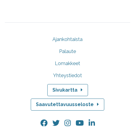
Ajankohtaista
Palaute
Lomakkeet
Yhteystiedot
Sivukartta
Saavutettavuusseloste
Facebook.
Twitter.
Instagram.
YouTube.
LinkedIn.
Linkki
Linkki
Linkki
Linkki
Linkki