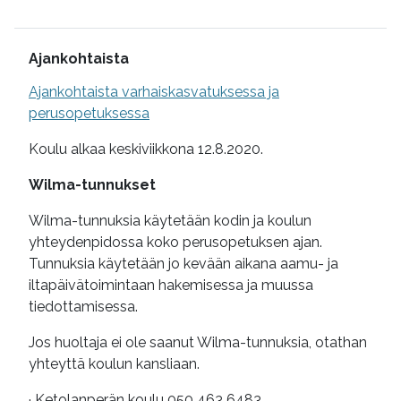
Lisätietoa
Ajankohtaista
Ajankohtaista varhaiskasvatuksessa ja
perusopetuksessa
Koulu alkaa keskiviikkona 12.8.2020.
Wilma-tunnukset
Wilma-tunnuksia käytetään kodin ja koulun
yhteydenpidossa koko perusopetuksen ajan.
Tunnuksia käytetään jo kevään aikana aamu- ja
iltapäivätoimintaan hakemisessa ja muussa
tiedottamisessa.
Jos huoltaja ei ole saanut Wilma-tunnuksia, otathan
yhteyttä koulun kansliaan.
· Ketolanperän koulu 050 463 6483