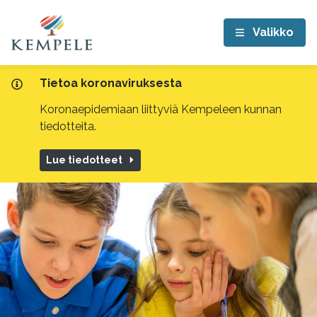
Valikko
Tietoa koronaviruksesta
Koronaepidemiaan liittyviä Kempeleen kunnan
tiedotteita.
Lue tiedotteet