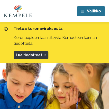
Valikko
Tietoa koronaviruksesta
Koronaepidemiaan liittyviä Kempeleen kunnan
tiedotteita.
Lue tiedotteet