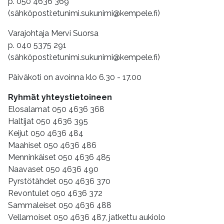
p. 050 4636 369
(sähköposti:etunimi.sukunimi@kempele.fi)
Varajohtaja Mervi Suorsa
p. 040 5375 291
(sähköposti:etunimi.sukunimi@kempele.fi)
Päiväkoti on avoinna klo 6.30 - 17.00
Ryhmät yhteystietoineen
Elosalamat 050 4636 368
Haltijat 050 4636 395
Keijut 050 4636 484
Maahiset 050 4636 486
Menninkäiset 050 4636 485
Naavaset 050 4636 490
Pyrstötähdet 050 4636 370
Revontulet 050 4636 372
Sammaleiset 050 4636 488
Vellamoiset 050 4636 487, jatkettu aukiolo