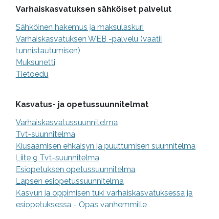
Varhaiskasvatuksen sähköiset palvelut
Sähköinen hakemus ja maksulaskuri
Varhaiskasvatuksen WEB -palvelu (vaatii
tunnistautumisen)
Muksunetti
Tietoedu
Kasvatus- ja opetussuunnitelmat
Varhaiskasvatussuunnitelma
Tvt-suunnitelma
Kiusaamisen ehkäisyn ja puuttumisen suunnitelma
Liite 9 Tvt-suunnitelma
Esiopetuksen opetussuunnitelma
Lapsen esiopetussuunnitelma
Kasvun ja oppimisen tuki varhaiskasvatuksessa ja
esiopetuksessa - Opas vanhemmille