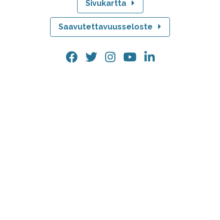
Sivukartta
Saavutettavuusseloste
Facebook.
Twitter.
Instagram.
YouTube.
LinkedIn.
Linkki
Linkki
Linkki
Linkki
Linkki
avautuu
avautuu
avautuu
avautuu
avautuu
uuteen
uuteen
uuteen
uuteen
uuteen
välilehteen
välilehteen
välilehteen
välilehteen
välilehteen