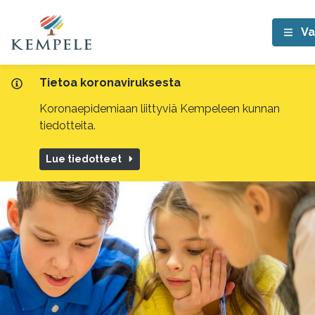
Va
Tietoa koronaviruksesta
Koronaepidemiaan liittyviä Kempeleen kunnan
tiedotteita.
Lue tiedotteet