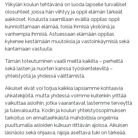
Ylikylän koulun tehtävänä on luoda lapselle turvalliset
olosuhteet, joissa hän viihtyy ja oppii elämän tärkeät
aakkoset. Koulusta saamillaan eväillä oppilas oppii
kunnioittamaan elämää, toisia ihmisiä yksilöinä ja
vanhempia ihmisiä. Astuessaan elämään oppilas
kykenee kestämään muutoksia ja vastoinkäymisiä sekä
kantamaan vastuuta.
Tämän toteutuminen vaatii meiltä kaikilta – perheiltä
sekä lasten ja nuorten kanssa työskenteleviltä –
yhteistyötä ja yhdessä välittämistä.
Aikuiset eivät voi torjua kaikkia lapsiamme kohtaavia
uhkatekijöitä, mutta yhdessä voimme kuitenkin yrittää
vaikuttaa asioihin, jotka vaarantavat lastemme terveyttä
ja tulevaisuutta. Kodin ja koulun yhteistyösopimuksen
tarkoitus on ennaltaehkäistä mahdollisia ongelmia
puuttumalla asioiden kulkuun riittävän ajoissa. Aikuisen
läsnäolo sekä ohjaava, rajoja asettava tuki on tärkeää.