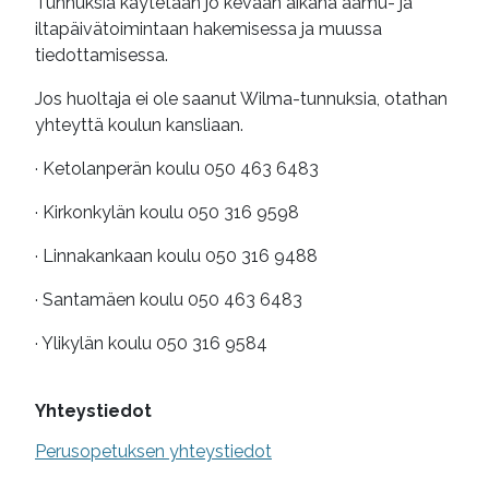
Tunnuksia käytetään jo kevään aikana aamu- ja
iltapäivätoimintaan hakemisessa ja muussa
tiedottamisessa.
Jos huoltaja ei ole saanut Wilma-tunnuksia, otathan
yhteyttä koulun kansliaan.
· Ketolanperän koulu 050 463 6483
· Kirkonkylän koulu 050 316 9598
· Linnakankaan koulu 050 316 9488
· Santamäen koulu 050 463 6483
· Ylikylän koulu 050 316 9584
Yhteystiedot
Perusopetuksen yhteystiedot