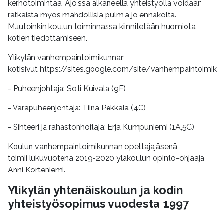
kerhotoimintaa. Ajoissa alkaneella yhteistyöllä voidaan
ratkaista myös mahdollisia pulmia jo ennakolta.
Muutoinkin koulun toiminnassa kiinnitetään huomiota
kotien tiedottamiseen.
Ylikylän vanhempaintoimikunnan
kotisivut https://sites.google.com/site/vanhempaintoimi
- Puheenjohtaja: Soili Kuivala (9F)
- Varapuheenjohtaja: Tiina Pekkala (4C)
- Sihteeri ja rahastonhoitaja: Erja Kumpuniemi (1A,5C)
Koulun vanhempaintoimikunnan opettajajäsenä
toimii lukuvuotena 2019-2020 yläkoulun opinto-ohjaaja
Anni Korteniemi.
Ylikylän yhtenäiskoulun ja kodin
yhteistyösopimus vuodesta 1997