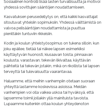
Sosiaalinen kontrolli lisää lasten turvallisuutta ja motivoi
yhdessä sovittujen sääntöjen noudattamiseen.
Kasvatuksen perusedellytys on, että kaikki kasvattajat
sitoutuvat yhteisiin sopimuksiin. Yhdessä välittämistä on
valvoa pelisääntöjen noudattamista ja puuttua
pieniltäkin tuntuviin rikkeisiin.
Kodin ja koulun yhteistyösopimus on tukena silloin, kun
joku epäilee, tietää tai näkee lapsen esimerkiksi
käyttäytyvän huonosti, kiusaavan toista, pinnaavan
koulusta, varastavan, tekevän ilkivaltaa, käyttävän
päihteitä tai tekevän jotakin, mikä on rikollista tai lapsen
terveyttä tai tulevaisuutta vaarantavaa.
Haluamme, että meihin vanhempiin otetaan suoraan
yhteyttä lastamme koskevissa asioissa. Meidän
vanhempien voi olla vaikea uskoa tai hyväksyä, että
lapsemme toimii jollakin yllä mainituista tavoista.
Lupaamme kuitenkin ottaa koulun yhteydenoton