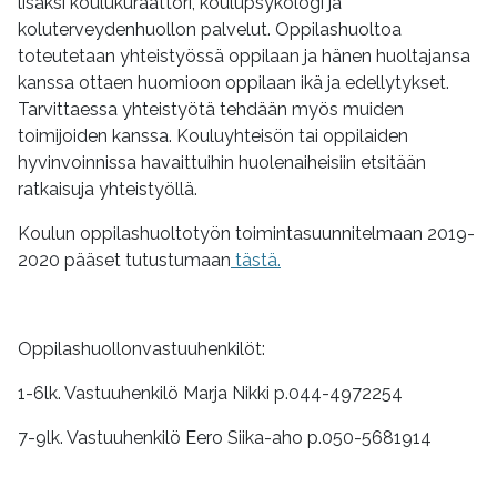
lisäksi koulukuraattori, koulupsykologi ja
koluterveydenhuollon palvelut. Oppilashuoltoa
toteutetaan yhteistyössä oppilaan ja hänen huoltajansa
kanssa ottaen huomioon oppilaan ikä ja edellytykset.
Tarvittaessa yhteistyötä tehdään myös muiden
toimijoiden kanssa. Kouluyhteisön tai oppilaiden
hyvinvoinnissa havaittuihin huolenaiheisiin etsitään
ratkaisuja yhteistyöllä.
Koulun oppilashuoltotyön toimintasuunnitelmaan 2019-
2020 pääset tutustumaan
tästä.
Oppilashuollonvastuuhenkilöt:
1-6lk. Vastuuhenkilö Marja Nikki p.044-4972254
7-9lk. Vastuuhenkilö Eero Siika-aho p.050-5681914