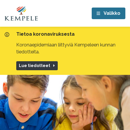
Valikko
Tietoa koronaviruksesta
Koronaepidemiaan liittyviä Kempeleen kunnan
tiedotteita.
Lue tiedotteet