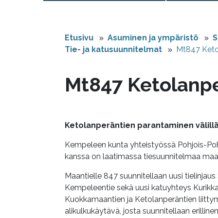
Etusivu
Asuminen ja ympäristö
S
Tie- ja katusuunnitelmat
Mt847 Keto
Mt847 Ketolanpe
Ketolanperäntien parantaminen välil
Kempeleen kunta yhteistyössä Pohjois-Pohj
kanssa on laatimassa tiesuunnitelmaa maant
Maantielle 847 suunnitellaan uusi tielinjaus
Kempeleentie sekä uusi katuyhteys Kurikk
Kuokkamaantien ja Ketolanperäntien liittym
alikulkukäytävä, josta suunnitellaan erilline