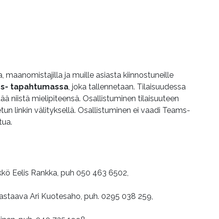
 maanomistajilla ja muille asiasta kiinnostuneille
eams- tapahtumassa
, joka tallennetaan. Tilaisuudessa
ää niistä mielipiteensä. Osallistuminen tilaisuuteen
un linkin välityksellä. Osallistuminen ei vaadi Teams-
tua.
ikkö Eelis Rankka, puh 050 463 6502,
astaava Ari Kuotesaho, puh. 0295 038 259,