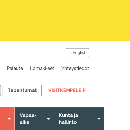
In English
Palaute
Lomakkeet
Yhteystiedot
,
Tapahtumat
VISITKEMPELE.FI
LINKKI
AVAUTUU
UUTEEN
Vapaa-
Kunta ja
VÄLILEHTEEN
aika
hallinto