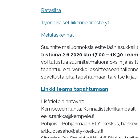
Ratasilta
Työnaikaiset liikennejärjestelyt
Melulaskennat
Suunnitelmaluonnoksia esitellään asukkailla,
tiistaina 2.6.2020 klo 17.00 – 18.30 T
voi tutustua suunnitelmaluonnoksiin ja esitt
tapahtuu em. verkko-osoitteeseen tallennet
sovellusta eikä tapahtumaan tarvitse kirjau
Linkki teams tapahtumaan
Lisätietoja antavat:
Kempeleen kunta: Kunnallistekniikan pääll
eelis.rankka@kempele.fi
Pohjois - Pohjanmaan ELY- keskus, hankev
ari.kuotesaho@ely-keskus.fi