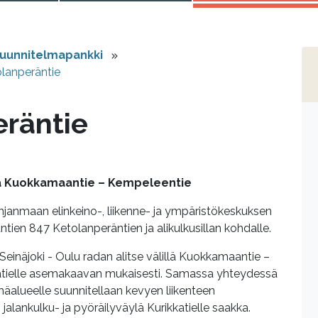
uunnitelmapankki
lanperäntie
räntie
lä Kuokkamaantie – Kempeleentie
anmaan elinkeino-, liikenne- ja ympäristökeskuksen
ien 847 Ketolanperäntien ja alikulkusillan kohdalle.
 Seinäjoki - Oulu radan alitse välillä Kuokkamaantie –
atielle asemakaavan mukaisesti. Samassa yhteydessä
äalueelle suunnitellaan kevyen liikenteen
n jalankulku- ja pyöräilyväylä Kurikkatielle saakka.