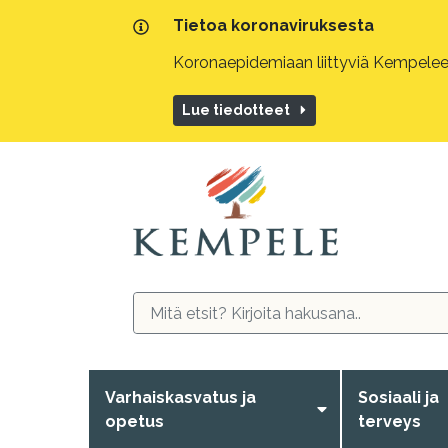
Tietoa koronaviruksesta
Koronaepidemiaan liittyviä Kempeleen
Lue tiedotteet
Varhaiskasvatus ja
Sosiaali ja
opetus
terveys