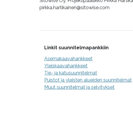
Sitowise Oy, Projektipäällikkö Pirkka Hartik
pirkka.hartikainen@sitowise.com
Lisätietoa
Linkit suunnitelmapankkiin
Asemakaavahankkeet
Yleiskaavahankkeet
Tie- ja katusuunnitelmat
Puistot ja yleisten alueiden suunnitelmat
Muut suunnitelmat ja selvitykset