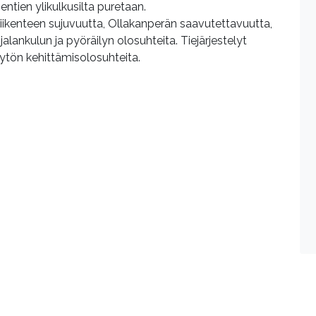
ien ylikulkusilta puretaan.
liikenteen sujuvuutta, Ollakanperän saavutettavuutta,
 jalankulun ja pyöräilyn olosuhteita. Tiejärjestelyt
tön kehittämisolosuhteita.