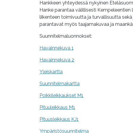
Hankkeen yhteydessä nykyinen Eteläsuoment
Hanke parantaa välillisesti Kempeleentien 
liikenteen toimivuutta ja turvallisuutta sekä
parantavat myös taajamakuvaa ja maankäy
Suunnitelmaluonnokset:
Havainnekuva 1
Havainnekuva 2
Yleiskartta
Suunnitelmakartta
Poikkileikkaukset M1
Pituuleikkaus M1
Pituusleikkaus KJ1
Ympäristösuunnitelma