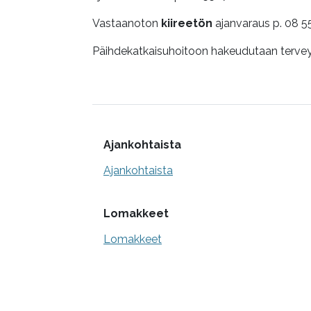
Vastaanoton
kiireetön
ajanvaraus p. 08 55
Päihdekatkaisuhoitoon hakeudutaan terve
Lisätietoa
Ajankohtaista
Ajankohtaista
Lomakkeet
Lomakkeet