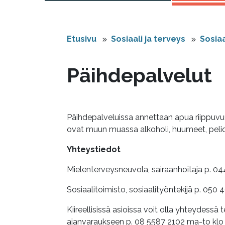
Etusivu
Sosiaali ja terveys
Sosiaa
Päihdepalvelut
Päihdepalveluissa annettaan apua riippuvuuk
ovat muun muassa alkoholi, huumeet, pelio
Yhteystiedot
Mielenterveysneuvola, sairaanhoitaja p. 044 
Sosiaalitoimisto, sosiaalityöntekijä p. 050 4
Kiireellisissä asioissa voit olla yhteydes
ajanvaraukseen p. 08 5587 2102 ma-to klo 8