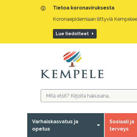
Tietoa koronaviruksesta
Koronaepidemiaan liittyviä Kempeleen
Lue tiedotteet
Varhaiskasvatus ja
Sosiaali ja
opetus
terveys