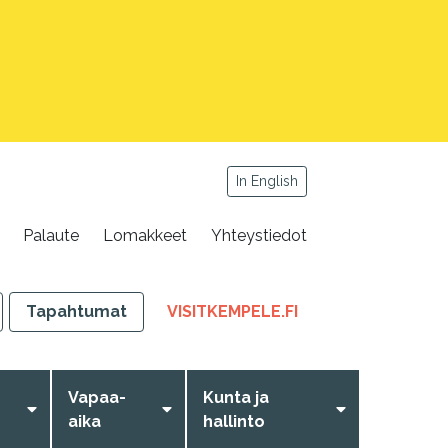
In English
Palaute
Lomakkeet
Yhteystiedot
,
Tapahtumat
VISITKEMPELE.FI
LINKKI
AVAUTUU
UUTEEN
Vapaa-
Kunta ja
VÄLILEHTEEN
aika
hallinto