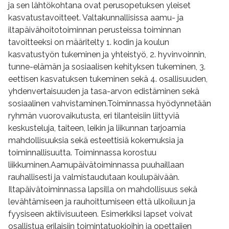
ja sen lähtökohtana ovat perusopetuksen yleiset
kasvatustavoitteet. Valtakunnallisissa aamu- ja
iltapäivähoitotoiminnan perusteissa toiminnan
tavoitteeksi on määritelty 1. kodin ja koulun
kasvatustyön tukeminen ja yhteistyö, 2. hyvinvoinnin,
tunne-elämän ja sosiaalisen kehityksen tukeminen, 3.
eettisen kasvatuksen tukeminen sekä 4. osallisuuden,
yhdenvertaisuuden ja tasa-arvon edistäminen sekä
sosiaalinen vahvistaminen.Toiminnassa hyödynnetään
ryhmän vuorovaikutusta, eri tilanteisiin liittyviä
keskusteluja, taiteen, leikin ja liikunnan tarjoamia
mahdollisuuksia sekä esteettisiä kokemuksia ja
toiminnallisuutta. Toiminnassa korostuu
liikkuminen.Aamupäivätoiminnassa puuhaillaan
rauhallisesti ja valmistaudutaan koulupäivään.
Iltapäivätoiminnassa lapsilla on mahdollisuus sekä
levähtämiseen ja rauhoittumiseen että ulkoiluun ja
fyysiseen aktiivisuuteen. Esimerkiksi lapset voivat
osallistua erilaisiin toimintatuokioihin ja opettajien