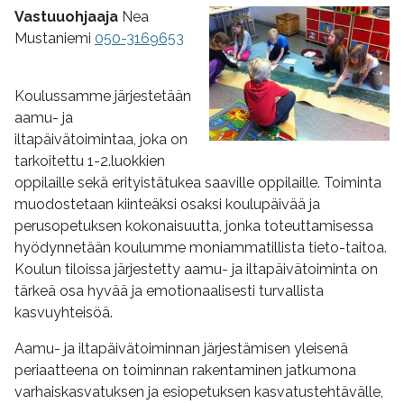
Vastuuohjaaja
Nea
Mustaniemi
050-3169653
Koulussamme järjestetään
aamu- ja
iltapäivätoimintaa, joka on
tarkoitettu 1-2.luokkien
oppilaille sekä erityistätukea saaville oppilaille. Toiminta
muodostetaan kiinteäksi osaksi koulupäivää ja
perusopetuksen kokonaisuutta, jonka toteuttamisessa
hyödynnetään koulumme moniammatillista tieto-taitoa.
Koulun tiloissa järjestetty aamu- ja iltapäivätoiminta on
tärkeä osa hyvää ja emotionaalisesti turvallista
kasvuyhteisöä.
Aamu- ja iltapäivätoiminnan järjestämisen yleisenä
periaatteena on toiminnan rakentaminen jatkumona
varhaiskasvatuksen ja esiopetuksen kasvatustehtävälle,