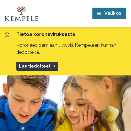
Valikko
Tietoa koronaviruksesta
Koronaepidemiaan liittyviä Kempeleen kunnan
tiedotteita.
Lue tiedotteet