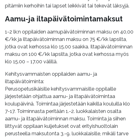
pitämiin kerhoihin tai lapset leikkivät tai tekevät läksyjä.
Aamu-ja iltapäivätoimintamaksut
1-2 lk:n oppilaiden aamupäivätoiminnan maksu on 40,00
€/kk ja iltapäivätoiminnan maksu on 75 €/kk lapsilta,
jotka ovat kerhossa klo 15.00 saakka. Iltapäivätoiminnan
maksu on 100 €/kk lapsilta, jotka ovat kerhossa myös
klo 15.00 – 17.00 välillä.
Kehitysvammaisten oppilaiden aamu- ja
iltapäivätoiminta:
Perusopetusikäisille kehitysvammaisille oppilaille
järjestetään ohjattua aamu- ja iltapäivätoimintaa
koulupäivinä. Toimintaa järjestetään kaikilla kouluilla klo
7-17. Toiminnasta peritään 1.-2. luokkalaisten osalta
aamu- ja iltapäivätoiminnan maksu. Toiminta ja siihen
liittyvät oppilaan kuljetukset ovat erityishuoltolain
perusteella maksutonta 3.-9. luokkalaisille, mikäli tarve