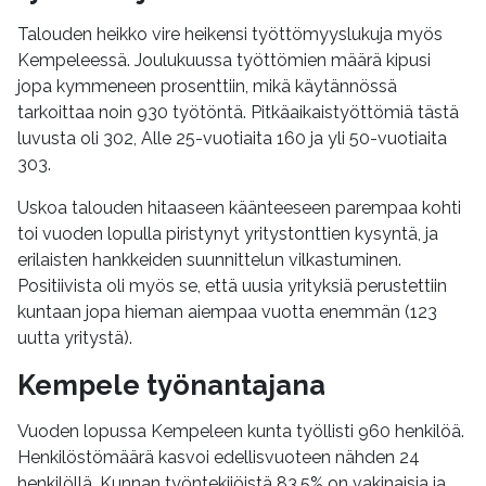
Talouden heikko vire heikensi työttömyyslukuja myös
Kempeleessä. Joulukuussa työttömien määrä kipusi
jopa kymmeneen prosenttiin, mikä käytännössä
tarkoittaa noin 930 työtöntä. Pitkäaikaistyöttömiä tästä
luvusta oli 302, Alle 25-vuotiaita 160 ja yli 50-vuotiaita
303.
Uskoa talouden hitaaseen käänteeseen parempaa kohti
toi vuoden lopulla piristynyt yritystonttien kysyntä, ja
erilaisten hankkeiden suunnittelun vilkastuminen.
Positiivista oli myös se, että uusia yrityksiä perustettiin
kuntaan jopa hieman aiempaa vuotta enemmän (123
uutta yritystä).
Kempele työnantajana
Vuoden lopussa Kempeleen kunta työllisti 960 henkilöä.
Henkilöstömäärä kasvoi edellisvuoteen nähden 24
henkilöllä. Kunnan työntekijöistä 83,5% on vakinaisia ja