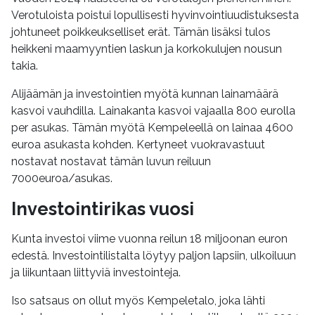
Verotuloista poistui lopullisesti hyvinvointiuudistuksesta
johtuneet poikkeukselliset erät. Tämän lisäksi tulos
heikkeni maamyyntien laskun ja korkokulujen nousun
takia.
Alijäämän ja investointien myötä kunnan lainamäärä
kasvoi vauhdilla. Lainakanta kasvoi vajaalla 800 eurolla
per asukas. Tämän myötä Kempeleellä on lainaa 4600
euroa asukasta kohden. Kertyneet vuokravastuut
nostavat nostavat tämän luvun reiluun
7000euroa/asukas.
Investointirikas vuosi
Kunta investoi viime vuonna reilun 18 miljoonan euron
edestä. Investointilistalta löytyy paljon lapsiin, ulkoiluun
ja liikuntaan liittyviä investointeja.
Iso satsaus on ollut myös Kempeletalo, joka lähti