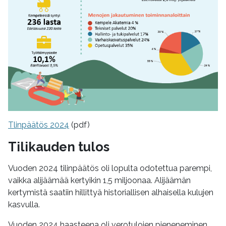
Tlinpäätös 2024
(pdf)
Tilikauden tulos
Vuoden 2024 tilinpäätös oli lopulta odotettua parempi,
vaikka alijäämää kertyikin 1,5 miljoonaa. Alijäämän
kertymistä saatiin hillittyä historiallisen alhaisella kulujen
kasvulla.
Vuoden 2024 haasteena oli verotulojen pieneneminen.