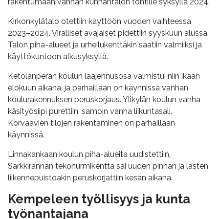
rakentumaan vanhan kunnantalon tontille syksyllä 2024.
Kirkonkylätalo otettiin käyttöön vuoden vaihteessa
2023–2024. Viralliset avajaiset pidettiin syyskuun alussa.
Talon piha-alueet ja urheilukenttäkin saatiin valmiiksi ja
käyttökuntoon alkusyksyllä.
Ketolanperän koulun laajennusosa valmistui niin ikään
elokuun aikana, ja parhaillaan on käynnissä vanhan
koulurakennuksen peruskorjaus. Ylikylän koulun vanha
käsityösiipi purettiin, samoin vanha liikuntasali.
Korvaavien tilojen rakentaminen on parhaillaan
käynnissä.
Linnakankaan koulun piha-alueita uudistettiin,
Sarkkirannan tekonurmikenttä sai uuden pinnan ja lasten
liikennepuistoakin peruskorjattiin kesän aikana.
Kempeleen työllisyys ja kunta
työnantajana