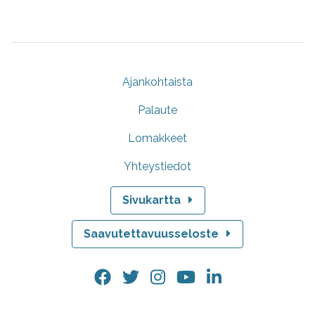
Ajankohtaista
Palaute
Lomakkeet
Yhteystiedot
Sivukartta
Saavutettavuusseloste
Facebook.
Twitter.
Instagram.
YouTube.
LinkedIn.
Linkki
Linkki
Linkki
Linkki
Linkki