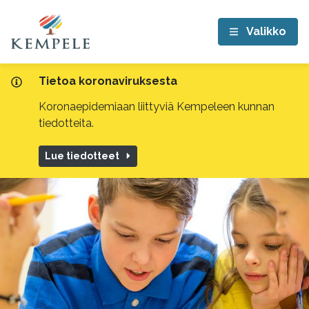
Valikko
Tietoa koronaviruksesta
Koronaepidemiaan liittyviä Kempeleen kunnan
tiedotteita.
Lue tiedotteet
Tonttupolku-
tapahtuma