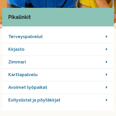
Pikalinkit
Terveyspalvelut
Kirjasto
Zimmari
.
Karttapalvelu
Linkki
avautuu
Avoimet työpaikat
uuteen
välilehteen
Esityslistat ja pöytäkirjat