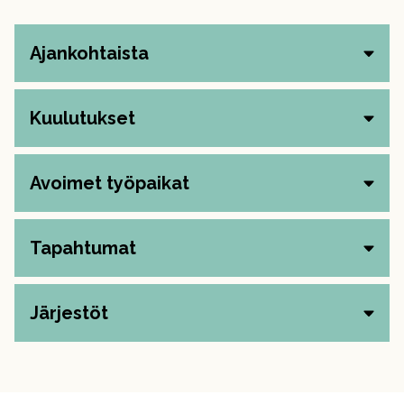
Ajankohtaista
Kuulutukset
Avoimet työpaikat
Tapahtumat
Järjestöt