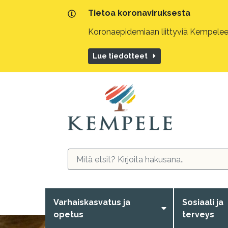
Tietoa koronaviruksesta
Koronaepidemiaan liittyviä Kempeleen
Lue tiedotteet
Varhaiskasvatus ja
Sosiaali ja
opetus
terveys
Liikuttava