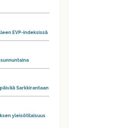
leen EVP-indeksissä
n sunnuntaina
opäivää Sarkkirantaan
ksen yleisötilaisuus