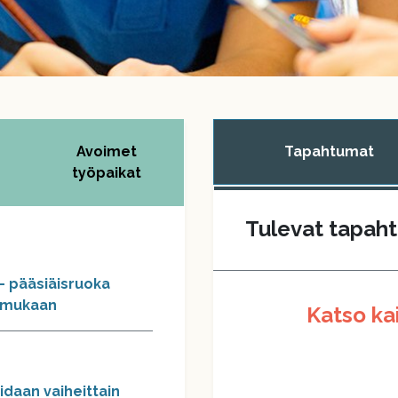
Avoimet
Tapahtumat
työpaikat
Tulevat tapah
– pääsiäisruoka
n mukaan
Katso ka
daan vaiheittain