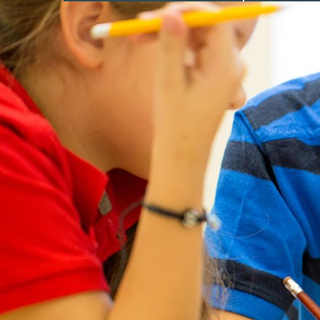
Senioriaamu
(maksuton)