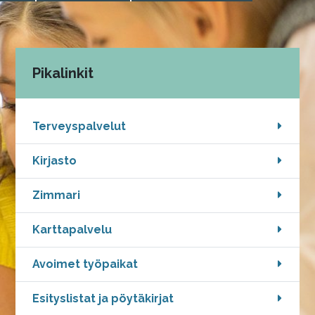
Pikalinkit
Terveyspalvelut
Kirjasto
Zimmari
.
Karttapalvelu
Linkki
avautuu
Avoimet työpaikat
uuteen
välilehteen
Esityslistat ja pöytäkirjat