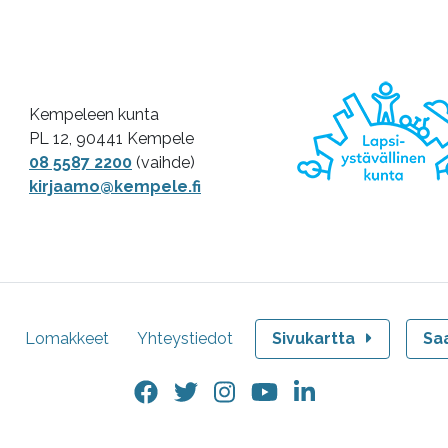
Kempeleen kunta
PL 12, 90441 Kempele
08 5587 2200
(vaihde)
kirjaamo@kempele.fi
Lomakkeet
Yhteystiedot
Sivukartta
Sa
Facebook.
Twitter.
Instagram.
YouTube.
LinkedIn.
Linkki
Linkki
Linkki
Linkki
Linkki