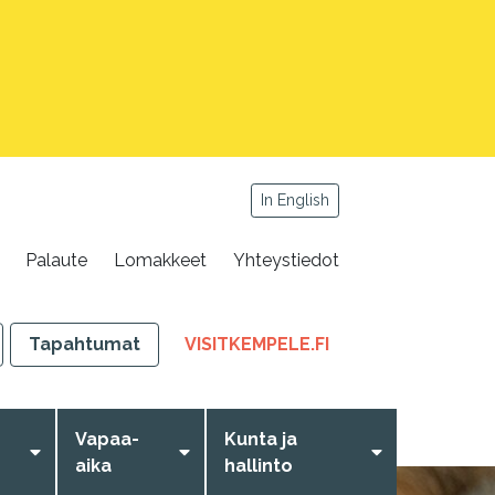
In English
Palaute
Lomakkeet
Yhteystiedot
,
Tapahtumat
VISITKEMPELE.FI
LINKKI
AVAUTUU
UUTEEN
Vapaa-
Kunta ja
VÄLILEHTEEN
aika
hallinto