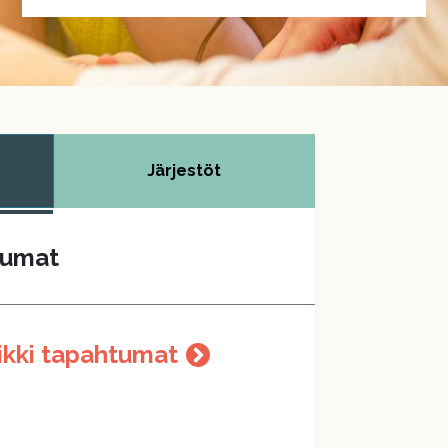
Järjestöt
tumat
ikki tapahtumat