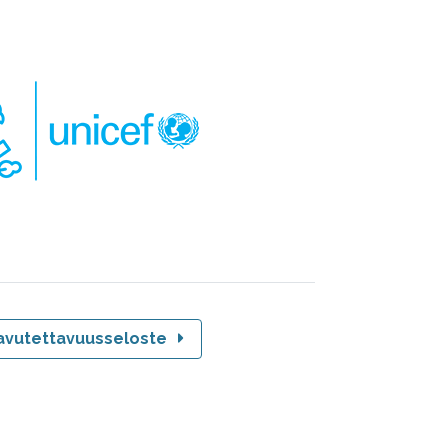
avutettavuusseloste